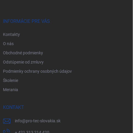
p
ä
t
i
INFORMÁCIE PRE VÁS
e
Kontakty
O nás
Obchodné podmienky
Odstúpenie od zmluvy
Podmienky ochrany osobných údajov
Školenie
Merania
KONTAKT
info
@
pro-tec-slovakia.sk
+ 421 313 214 420