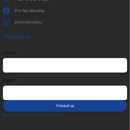
Pro-Tec-Slovakia
protecslovakia/
PRIHLÁSENIE
E-MAIL
HESLO
Prihlásiť sa
Nová registrácia
Zabudnuté heslo