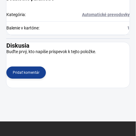
Kategória
:
Automatické prevodovky
Balenie v kartóne
:
1
Diskusia
Buďte prvý, kto napíše príspevok k tejto položke.
Pridať komentár
Z
á