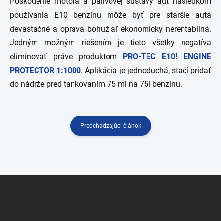
Poškodenie motora a palivovej sústavy áut následkom
používania E10 benzínu môže byť pre staršie autá
devastačné a oprava bohužiaľ ekonomicky nerentabilná.
Jedným možným riešením je tieto všetky negatíva
eliminovať práve produktom
PRO-TEC E10! ENGINE
PROTECTOR 1:1000
. Aplikácia je jednoduchá, stačí pridať
do nádrže pred tankovaním 75 ml na 75l benzínu.
Predchádzajúci článok
Z
á
p
ä