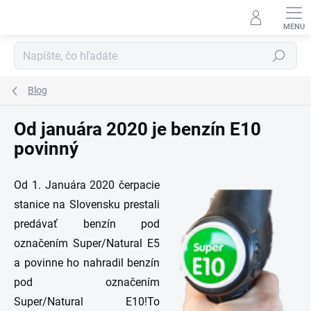
Prejsť
na
obsah
Hľadať
Blog
Od januára 2020 je benzín E10
povinný
Od 1. Januára 2020 čerpacie
stanice na Slovensku prestali
predávať benzín pod
označením Super/Natural E5
a povinne ho nahradil benzín
pod označením
Super/Natural E10!To