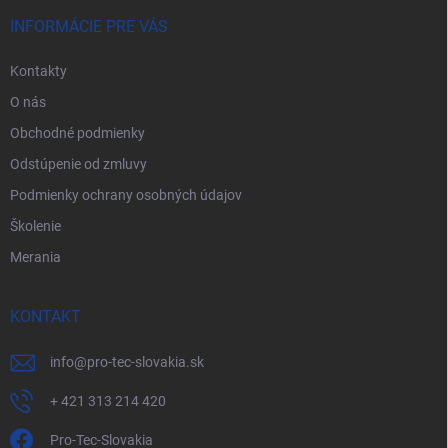
t
i
INFORMÁCIE PRE VÁS
e
Kontakty
O nás
Obchodné podmienky
Odstúpenie od zmluvy
Podmienky ochrany osobných údajov
Školenie
Merania
KONTAKT
info
@
pro-tec-slovakia.sk
+ 421 313 214 420
Pro-Tec-Slovakia