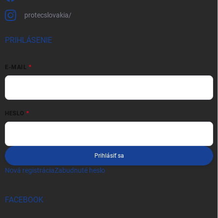
protecslovakia/
PRIHLÁSENIE
E-MAIL
HESLO
Prihlásiť sa
Nová registrácia
Zabudnuté heslo
FACEBOOK