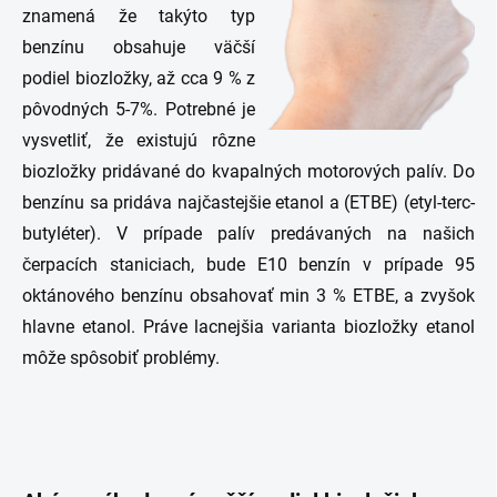
znamená že takýto typ
benzínu obsahuje väčší
podiel biozložky, až cca 9 % z
pôvodných 5-7%. Potrebné je
vysvetliť, že existujú rôzne
biozložky pridávané do kvapalných motorových palív. Do
benzínu sa pridáva najčastejšie etanol a (ETBE) (etyl-terc-
butyléter). V prípade palív predávaných na našich
čerpacích staniciach, bude E10 benzín v prípade 95
oktánového benzínu obsahovať min 3 % ETBE, a zvyšok
hlavne etanol. Práve lacnejšia varianta biozložky etanol
môže spôsobiť problémy.