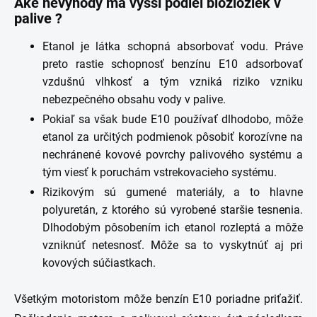
Aké nevýhody má vyšší podiel biozložiek v
palive ?
Etanol je látka schopná absorbovať vodu. Práve
preto rastie schopnosť benzínu E10 adsorbovať
vzdušnú vlhkosť a tým vzniká riziko vzniku
nebezpečného obsahu vody v palive.
Pokiaľ sa však bude E10 používať dlhodobo, môže
etanol za určitých podmienok pôsobiť korozívne na
nechránené kovové povrchy palivového systému a
tým viesť k poruchám vstrekovacieho systému.
Rizikovým sú gumené materiály, a to hlavne
polyuretán, z ktorého sú vyrobené staršie tesnenia.
Dlhodobým pôsobením ich etanol rozleptá a môže
vzniknúť netesnosť. Môže sa to vyskytnúť aj pri
kovových súčiastkach.
Všetkým motoristom môže benzín E10 poriadne priťažiť.