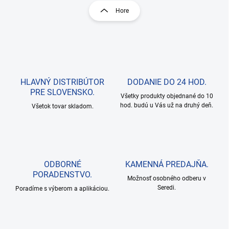
l
r
Hore
á
á
d
n
a
k
c
o
i
e
v
p
a
r
HLAVNÝ DISTRIBÚTOR
DODANIE DO 24 HOD.
n
v
PRE SLOVENSKO.
i
Všetky produkty objednané do 10
k
hod. budú u Vás už na druhý deň.
Všetok tovar skladom.
e
y
v
ý
p
i
s
ODBORNÉ
KAMENNÁ PREDAJŇA.
u
PORADENSTVO.
Možnosť osobného odberu v
Seredi.
Poradíme s výberom a aplikáciou.