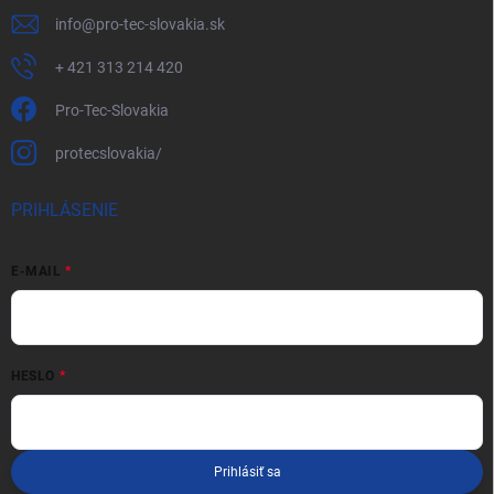
info
@
pro-tec-slovakia.sk
+ 421 313 214 420
Pro-Tec-Slovakia
protecslovakia/
PRIHLÁSENIE
E-MAIL
HESLO
Prihlásiť sa