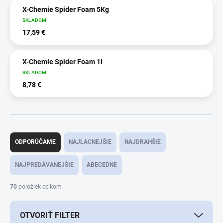
X-Chemie Spider Foam 5Kg
SKLADOM
17,59 €
X-Chemie Spider Foam 1l
SKLADOM
8,78 €
R
a
ODPORÚČAME
NAJLACNEJŠIE
NAJDRAHŠIE
d
e
NAJPREDÁVANEJŠIE
ABECEDNE
n
i
70
položiek celkom
e
p
OTVORIŤ FILTER
r