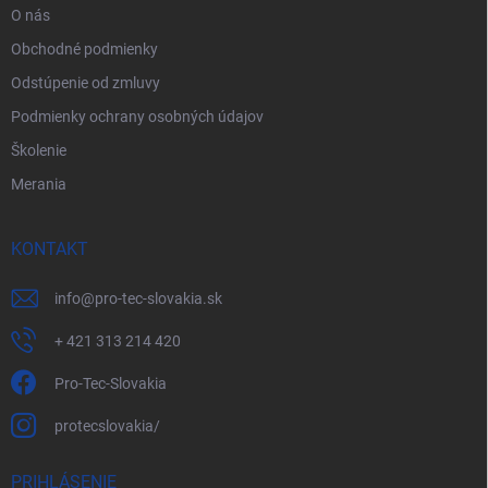
O nás
Obchodné podmienky
Odstúpenie od zmluvy
Podmienky ochrany osobných údajov
Školenie
Merania
KONTAKT
info
@
pro-tec-slovakia.sk
+ 421 313 214 420
Pro-Tec-Slovakia
protecslovakia/
PRIHLÁSENIE