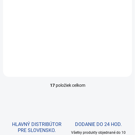
37,76 €
30,70 € bez DPH
Do košíka
Dokonalý lesk a ochrana pre
plasty, gumu: interiér a
exteriér
17
položiek celkom
O
v
l
á
d
a
c
HLAVNÝ DISTRIBÚTOR
DODANIE DO 24 HOD.
i
PRE SLOVENSKO.
e
Všetky produkty objednané do 10