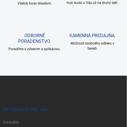
hod. budú u Vás už na druhý deň.
p
Všetok tovar skladom.
r
v
k
y
v
ODBORNÉ
KAMENNÁ PREDAJŇA.
ý
PORADENSTVO.
p
Možnosť osobného odberu v
i
Seredi.
Poradíme s výberom a aplikáciou.
s
u
Z
á
p
ä
t
i
INFORMÁCIE PRE VÁS
e
Kontakty