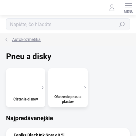
Prejsť
na
obsah
Hľadať
Autokozmetika
Pneu a disky
Ošetrenie pneu a
Čistenie diskov
plastov
Najpredávanejšie
Feniks Black Ink Spray 0,5l