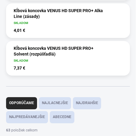
Kĺbová koncovka VENUS HD SUPER PRO+ Alka
Line (zásady)
SKLADOM
4,01 €
Kĺbová koncovka VENUS HD SUPER PRO+
Solvent (rozpúšťadlá)
SKLADOM
7,37 €
R
a
ODPORÚČAME
NAJLACNEJŠIE
NAJDRAHŠIE
d
e
NAJPREDÁVANEJŠIE
ABECEDNE
n
i
63
položiek celkom
e