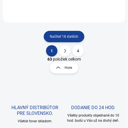
Načítať 18 ďalších
1
4
O
S
v
t
63
položiek celkom
l
r
Hore
á
á
d
n
a
k
c
o
i
e
v
p
a
r
HLAVNÝ DISTRIBÚTOR
DODANIE DO 24 HOD.
n
v
PRE SLOVENSKO.
i
Všetky produkty objednané do 10
k
hod. budú u Vás už na druhý deň.
Všetok tovar skladom.
e
y