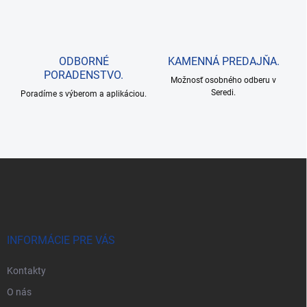
v
ý
p
i
s
ODBORNÉ
KAMENNÁ PREDAJŇA.
u
PORADENSTVO.
Možnosť osobného odberu v
Seredi.
Poradíme s výberom a aplikáciou.
Z
á
p
ä
t
i
INFORMÁCIE PRE VÁS
e
Kontakty
O nás