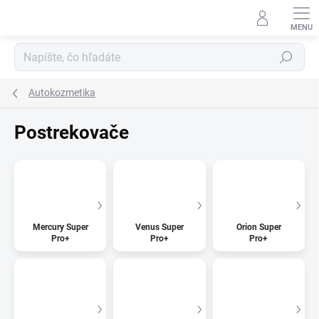
Prejsť
na
obsah
Hľadať
Autokozmetika
Postrekovače
Mercury Super
Venus Super
Orion Super
Pro+
Pro+
Pro+