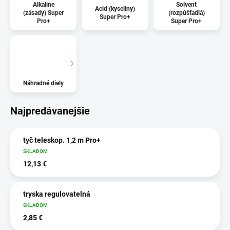
Alkaline
Solvent
Acid (kyseliny)
(zásady) Super
(rozpúšťadlá)
Super Pro+
Pro+
Super Pro+
Náhradné diely
Najpredávanejšie
tyč teleskop. 1,2 m Pro+
SKLADOM
12,13 €
tryska regulovatelná
SKLADOM
2,85 €