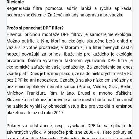
Riešenie
Regenerácia filtra pomocou aditív, ľahká a rýchla aplikácia,
neabrazívne čistenie, Znížené náklady na opravu a prevádzku
Prečo si ponechať DPF filter?
Hlavnou príčinou montáže DPF filtrov je samozrejme ekológia.
Možno patríte k tým, ktorí na ekológiu skutočne berú ohľad a
vážia si životné prostredie, v ktorom žijú a filter pevných častíc
naozaj považujú za prínos. Ibaže nie pre každého je ekológia
prvoradá. Ďalším výrazným faktorom využívania DPF filtra je
ekonomické zaťaženie vašej peňaženky. Za znečistenie sa dnes
všade platí! Dnes je bežnou praxou, že sa do niektorých miest v EÚ
bez DPF-ka ani nepozriete. Označujú sa ako nízko emisné zóny a
bez emisnej plakety nemáte šancu (Praha, Viedeň, Graz, Berlín,
Mníchov, Frankfurt, Rím, Miláno, Brusel a mnoho ďalších).
Slovensko sa taktiež pripravuje a naše mestá budú mať možnosť
na základe vyhlášky obmedziť vstup iba pre vozidlá s emisnou
plaketou a to už od roku 2017.
Pokuty za odstránené, resp. vysekané DPF-ko sa šplhajú do
závratných výšok. V prepočte približne 2000,- €. Tieto pokuty sú
už v platnosti v Nemecku, Taliansku, Francúzsku a aj u našich