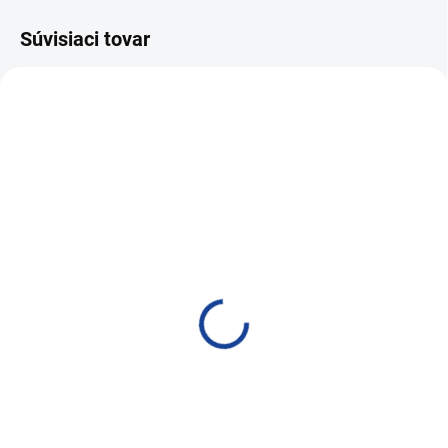
Súvisiaci tovar
AKCIA
NAJPREDÁVANEJŠIE
VIAC ZA MENEJ
SKLADOM
SKLADOM
PRO-TEC DPF SUPER
PRO-TEC DPF SUPER
CLEAN 375ml
CLEAN 1l
18,68 €
47,07 €
15,19 € bez DPH
38,27 € bez DPH
Do košíka
Do košíka
Regenerácia a čistič filtra
Regenerácia a čistič filtra