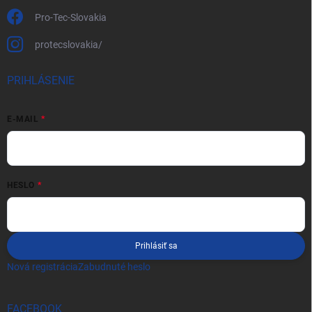
Pro-Tec-Slovakia
protecslovakia/
PRIHLÁSENIE
E-MAIL
HESLO
Prihlásiť sa
Nová registrácia
Zabudnuté heslo
FACEBOOK