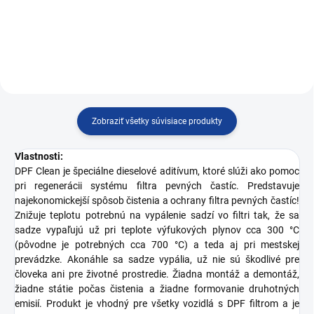
pevných častíc
pevných častíc
Zobraziť všetky súvisiace produkty
Vlastnosti:
DPF Clean je špeciálne dieselové aditívum, ktoré slúži ako pomoc
pri regenerácii systému filtra pevných častíc. Predstavuje
najekonomickejší spôsob čistenia a ochrany filtra pevných častíc!
Znižuje teplotu potrebnú na vypálenie sadzí vo filtri tak, že sa
sadze vypaľujú už pri teplote výfukových plynov cca 300 °C
(pôvodne je potrebných cca 700 °C) a teda aj pri mestskej
prevádzke. Akonáhle sa sadze vypália, už nie sú škodlivé pre
človeka ani pre životné prostredie. Žiadna montáž a demontáž,
žiadne státie počas čistenia a žiadne formovanie druhotných
emisií. Produkt je vhodný pre všetky vozidlá s DPF filtrom a je