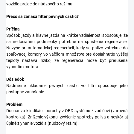
vozidlo prejde do núdzového režimu.
Prečo sa zanáša filter pevných častíc?
Príčina
Spôsob jazdy a hlavne jazda na krátke vzdialenosti spôsobuje, že
sa nedosiahnu podmienky potrebné na spustenie regenerácie.
Navyše pri automatickej regenerácii, kedy sa palivo vstrekuje do
spaľovacej komory vo väčšom množstve pre dosiahnutie vyššej
teploty nastáva riziko, že regenerácia môže byť prerušená
vypnutím motora.
Dôsledok
Nadmerné ukladanie pevných častíc vo filtri spôsobuje jeho
postupné zanášanie.
Problém
Dochádza k indikácii poruchy z OBD systému k vodičovi (varovná
kontrolka). Zníženie výkonu, zvýšenie spotreby paliva a neskôr aj
úplné zlyhanie vozidla (núdzový režim).