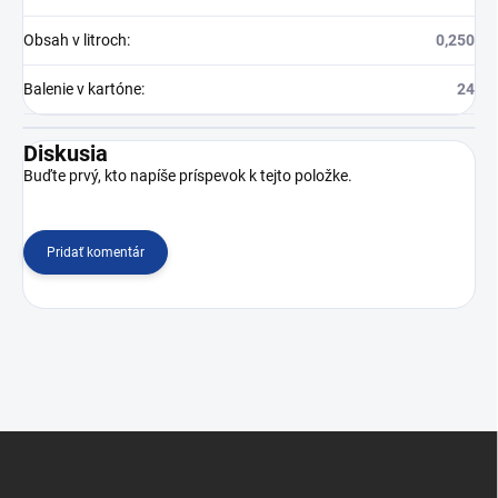
Obsah v litroch
:
0,250
Balenie v kartóne
:
24
Diskusia
Buďte prvý, kto napíše príspevok k tejto položke.
Pridať komentár
Z
á
p