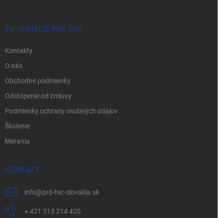
ä
t
i
INFORMÁCIE PRE VÁS
e
Kontakty
O nás
Obchodné podmienky
Odstúpenie od zmluvy
Podmienky ochrany osobných údajov
Školenie
Merania
KONTAKT
info
@
pro-tec-slovakia.sk
+ 421 313 214 420