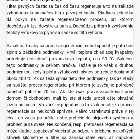
Filter pevných častíc sa čas od času regeneruje a to na základe
vyhodnotenia snímačov filtra pevných častíc. Riadiaca jednotka
dá pokyn na začatie regeneračného procesu, pri ktorom
dochádza k tzv. dovstreku paliva. Dochádza pritom k zvyšovaniu
teploty výfukových plynov a sadze vo filtri vyhoria.
Avšak na to aby sa proces regenerácie mohol spustiť je potrebné
splniť 2 základné podmienky. Prvá: teplota chladiacej kvapaliny
potrebuje dosiahnuť prevádzkovú teplotu, cca 90 °C. Splnenie
tejto podmienky je celkom hračka. Ťažšie je to však s druhou
podmienkou, kedy teplota výfukových plynov potrebuje dosiahnuť
okolo 400 °C. Ak sa teda splnia tieto dve podmienky, tak až vtedy
sa spúšťa proces regenerácie, pri ktorom je zvyčajne potrebné
nabehať približne 20 km. Ak ste však práve zaparkovali pred
domom či obchodom, mali by ste si teda urobiť ešte okružnú
jazdu po meste. Vo väčšine prípadov sa to však neudeje a proces
regenerácie sa neukončí správne. Palivo vstreknuté práve v tej
chvíli do valca po určitej dobe pretečie do olejového systému a
problém je na svete. Neukončená, resp. prerušená regenerácia sa
môže kľudne zopakovať viackrát za sebou v priebehu niekoľkých
stoviek kilometrov a filter sa zanáša stále viac, až napokon