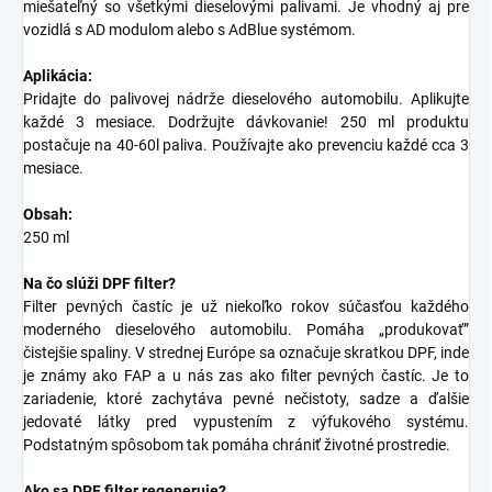
miešateľný so všetkými dieselovými palivami. Je vhodný aj pre
vozidlá s AD modulom alebo s AdBlue systémom.
Aplikácia:
Pridajte do palivovej nádrže dieselového automobilu. Aplikujte
každé 3 mesiace. Dodržujte dávkovanie! 250 ml produktu
postačuje na 40-60l paliva. Používajte ako prevenciu každé cca 3
mesiace.
Obsah:
250 ml
Na čo slúži DPF filter?
Filter pevných častíc je už niekoľko rokov súčasťou každého
moderného dieselového automobilu. Pomáha „produkovať”
čistejšie spaliny. V strednej Európe sa označuje skratkou DPF, inde
je známy ako FAP a u nás zas ako filter pevných častíc. Je to
zariadenie, ktoré zachytáva pevné nečistoty, sadze a ďalšie
jedovaté látky pred vypustením z výfukového systému.
Podstatným spôsobom tak pomáha chrániť životné prostredie.
Ako sa DPF filter regeneruje?