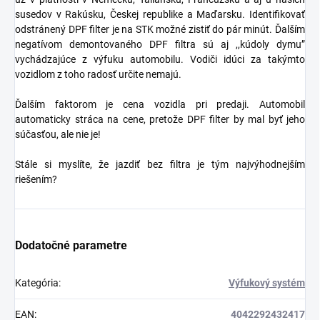
susedov v Rakúsku, Českej republike a Maďarsku. Identifikovať
odstránený DPF filter je na STK možné zistiť do pár minút. Ďalším
negatívom demontovaného DPF filtra sú aj ,,kúdoly dymu”
vychádzajúce z výfuku automobilu. Vodiči idúci za takýmto
vozidlom z toho radosť určite nemajú.
Ďalším faktorom je cena vozidla pri predaji. Automobil
automaticky stráca na cene, pretože DPF filter by mal byť jeho
súčasťou, ale nie je!
Stále si myslíte, že jazdiť bez filtra je tým najvýhodnejším
riešením?
Dodatočné parametre
Kategória
:
Výfukový systém
EAN
:
4042292432417