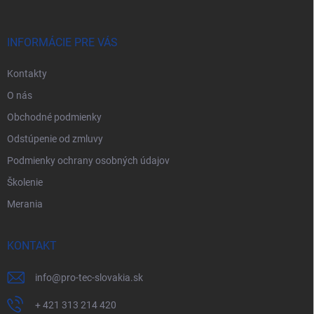
ä
t
i
INFORMÁCIE PRE VÁS
e
Kontakty
O nás
Obchodné podmienky
Odstúpenie od zmluvy
Podmienky ochrany osobných údajov
Školenie
Merania
KONTAKT
info
@
pro-tec-slovakia.sk
+ 421 313 214 420