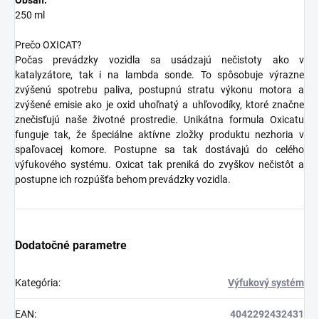
250 ml
Prečo OXICAT?
Počas prevádzky vozidla sa usádzajú nečistoty ako v
katalyzátore, tak i na lambda sonde. To spôsobuje výrazne
zvýšenú spotrebu paliva, postupnú stratu výkonu motora a
zvýšené emisie ako je oxid uhoľnatý a uhľovodíky, ktoré značne
znečisťujú naše životné prostredie. Unikátna formula Oxicatu
funguje tak, že špeciálne aktívne zložky produktu nezhoria v
spaľovacej komore. Postupne sa tak dostávajú do celého
výfukového systému. Oxicat tak preniká do zvyškov nečistôt a
postupne ich rozpúšťa behom prevádzky vozidla.
Dodatočné parametre
Kategória
:
Výfukový systém
EAN
:
4042292432431