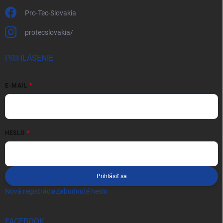
Pro-Tec-Slovakia
protecslovakia/
PRIHLÁSENIE
E-MAIL
HESLO
Prihlásiť sa
Nová registrácia
Zabudnuté heslo
FACEBOOK