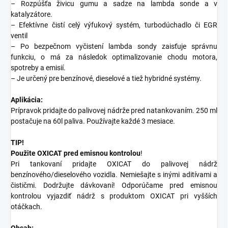
– Rozpúšťa živicu gumu a sadze na lambda sonde a v
katalyzátore.
– Efektívne čistí celý výfukový systém, turbodúchadlo či EGR
ventil
– Po bezpečnom vyčistení lambda sondy zaisťuje správnu
funkciu, o má za následok optimalizovanie chodu motora,
spotreby a emisií.
– Je určený pre benzínové, dieselové a tiež hybridné systémy.
Aplikácia:
Prípravok pridajte do palivovej nádrže pred natankovaním. 250 ml
postačuje na 60l paliva. Používajte každé 3 mesiace.
TIP!
Použite OXICAT pred emisnou kontrolou
!
Pri tankovaní pridajte OXICAT do palivovej nádrž
benzínového/dieselového vozidla. Nemiešajte s inými aditívami a
čističmi. Dodržujte dávkovaní! Odporúčame pred emisnou
kontrolou vyjazdiť nádrž s produktom OXICAT pri vyšších
otáčkach.
Obsah: