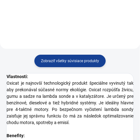
Zobraziť všetky súvisiace produkty
Vlastnosti:
Oxicat je najnovší technologický produkt špeciálne vyvinutý tak
aby prekonával súčasné normy ekológie. Oxicat rozpúšťa živicu,
gumu a sadze na lambda sonde a v katalyzátore. Je určený pre
benzínové, dieselové a tiež hybridné systémy. Je ideálny hlavne
pre 4-taktné motory. Po bezpečnom vyčistení lambda sondy
zaisťuje jej správnu funkciu čo má za následok optimalizovanie
chodu motora, spotreby a emisií.
Benefity: