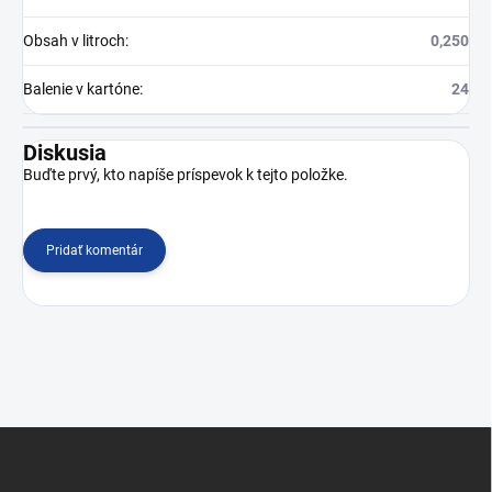
Obsah v litroch
:
0,250
Balenie v kartóne
:
24
Diskusia
Buďte prvý, kto napíše príspevok k tejto položke.
Pridať komentár
Z
á
p