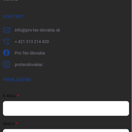
KONTAKT
info
@
pro-tec-slovakia.sk
+ 421 313 214 420
Pro-Tec-Slovakia
protecslovakia/
PRIHLÁSENIE
E-MAIL
HESLO