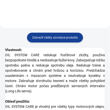
Zobraziť všetky súvisiace produkty
Vlastnosti:
OIL SYSTEM CARE redukuje fosfátové zložky, používa
bezpopolnaté činidlá a neobsahuje ťažké kovy. Zabezpečuje nižšiu
spotrebu paliva a redukuje spotrebu oleja. Redukuje trenie a
opotrebovanie a chráni pred hrdzou a koróziou. Predchádza
usadeninám v mazacom systéme a neutralizuje kyseliny v
motore. Zabraňuje stvrdnutiu tesnení a maže všetky pohyblivé
časti. Chráni motor počas predĺžených servisných intervalov
(Long Life servis).
Oblasť použitia:
OIL SYSTEM CARE je vhodný pre všetky typy motorových olejov.