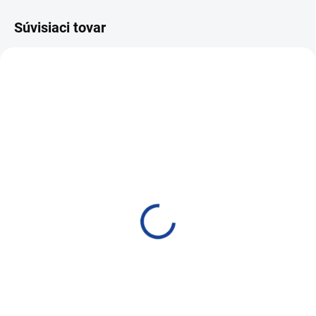
Súvisiaci tovar
VIAC ZA MENEJ
SKLADOM
SKLADOM
PRO-TEC OIL BOOSTER
PRO-TEC OIL BOOSTER
375ml
1l
21,89 €
52,52 €
17,80 € bez DPH
42,70 € bez DPH
Do košíka
Do košíka
Ochrana motora, aditívum do
Ochrana motora, aditívum do
oleja
oleja