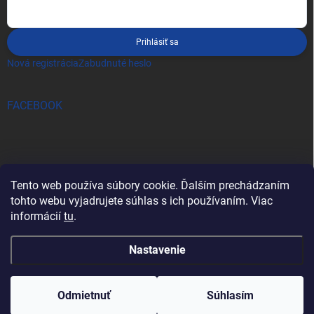
Prihlásiť sa
Nová registrácia
Zabudnuté heslo
FACEBOOK
Tento web používa súbory cookie. Ďalším prechádzaním
tohto webu vyjadrujete súhlas s ich používaním. Viac
informácií
tu
.
Nastavenie
Copyright 2026
pro-tec
. Všetky práva vyhradené.
Odmietnuť
Súhlasím
Vytvoril Shoptet