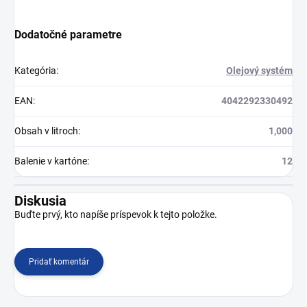
Dodatočné parametre
Kategória
:
Olejový systém
EAN
:
4042292330492
Obsah v litroch
:
1,000
Balenie v kartóne
:
12
Diskusia
Buďte prvý, kto napíše príspevok k tejto položke.
Pridať komentár