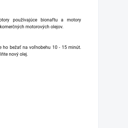
tory používajúce bionaftu a motory
y komerčných motorových olejov.
jte ho bežať na voľnobehu 10 - 15 minút.
lňte nový olej.