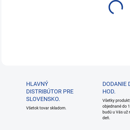
čist
DETA
HLAVNÝ
DODANIE 
DISTRIBÚTOR PRE
HOD.
SLOVENSKO.
Všetky produkt
objednané do 1
Všetok tovar skladom.
budú u Vás už 
deň.