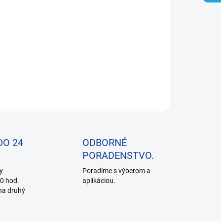
−
+
Pridať do košíka
enie vnútorných častí motora, preplach
ILNÉ INFORMÁCIE
OPÝTAŤ SA
DO 24
ODBORNÉ
PORADENSTVO.
y
Poradíme s výberom a
0 hod.
aplikáciou.
na druhý