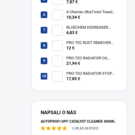
700
7,87 €
X-Chemie UltraTwist Towel
1600
10,34 €
BLUECHEM DEGREASER
/COLD CLEANER CS 1l
6,83 €
PRO-TEC RUST REMOVER
500ml
12 €
PRO-TEC RADIATOR OIL
CLEANER K1 + K2
21,94 €
188ml+188ml
PRO-TEC RADIATOR STOP
LEAK 375ml
17,85 €
NAPSALI O NÁS
AUTOPROFI DPF CATALYST CLEANER 400ML
LUKAS MOCKO