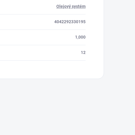
Olejový systém
4042292330195
1,000
12