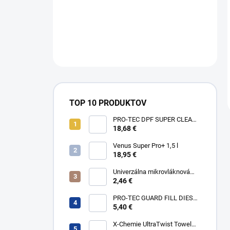
TOP 10 PRODUKTOV
PRO-TEC DPF SUPER CLEAN
375ml
18,68 €
Venus Super Pro+ 1,5 l
18,95 €
Univerzálna mikrovláknová
utierka 40×40 oranžová
2,46 €
PRO-TEC GUARD FILL DIESEL
75ml
5,40 €
X-Chemie UltraTwist Towel