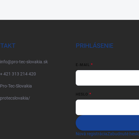
TAKT
PRIHLÁSENIE
info
@
pro-tec-slovakia.sk
E-MAIL
+ 421 313 214 420
Pro-Tec-Slovakia
HESLO
protecslovakia/
Nová registrácia
Zabudnuté hesl