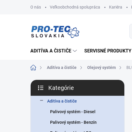
Prejsť
O nás
Veľkoobchodná spolupráca
Kariéra
na
obsah
ADITÍVA A ČISTIČE
SERVISNÉ PRODUKTY
Domov
Aditíva a čističe
Olejový systém
BL
B
Kategórie
o
Preskočiť
č
kategórie
n
Aditíva a čističe
ý
Palivový systém - Diesel
p
a
Palivový systém - Benzín
n