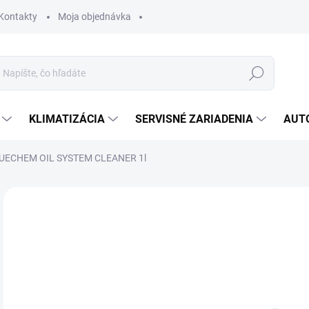
Kontakty
Moja objednávka
Hľadať
KLIMATIZÁCIA
SERVISNÉ ZARIADENIA
AUT
UECHEM OIL SYSTEM CLEANER 1l
Neohodnotené
Podrobnosti hodnotenia
ZNAČKA:
BLUEC
AKCIA
43
24,
Jedn
SK
cena