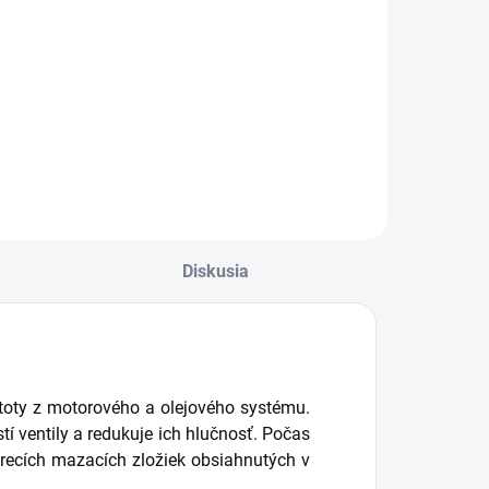
Do košíka
Do košíka
istenie vnútorných
čistenie vnútorných
astí motora,
častí motora,
replach
preplach
Diskusia
oty z motorového a olejového systému.
í ventily a redukuje ich hlučnosť. Počas
recích mazacích zložiek obsiahnutých v