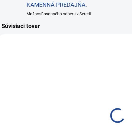
KAMENNÁ PREDAJŇA.
Možnosť osobného odberu v Seredi.
Súvisiaci tovar
NAJPREDÁVANEJŠIE
P1001
P1009
VIAC ZA MENEJ
SKLADOM
SKLADOM
PRO-TEC
PRO-TEC
ENGINE
ENGINE
FLUSH 1l
FLUSH 375ml
43,76 €
19,31 €
35,58 € bez DPH
15,70 € bez DPH
1
Do košíka