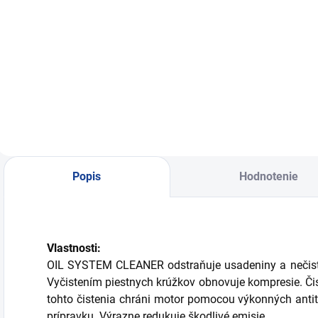
Do košíka
čistenie vnútorných
čistenie vnútorných
č
častí motora,
častí motora,
č
preplach
preplach
p
Popis
Hodnotenie
Vlastnosti:
OIL SYSTEM CLEANER odstraňuje usadeniny a nečist
Vyčistením piestnych krúžkov obnovuje kompresie. Čist
tohto čistenia chráni motor pomocou výkonných antit
prípravku. Výrazne redukuje škodlivé emisie.