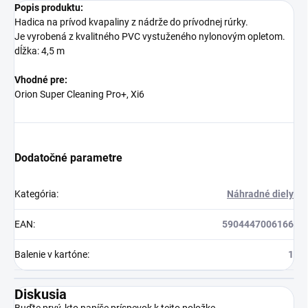
Popis produktu:
Hadica na prívod kvapaliny z nádrže do prívodnej rúrky.
Je vyrobená z kvalitného PVC vystuženého nylonovým opletom.
dĺžka: 4,5 m
Vhodné pre:
Orion Super Cleaning Pro+, Xi6
Dodatočné parametre
Kategória
:
Náhradné diely
EAN
:
5904447006166
Balenie v kartóne
:
1
Diskusia