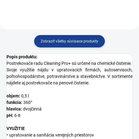
Zobraziť všetky súvisiace produkty
Popis produktu:
Postrekovače radu Cleaning Pro+ sú určené na chemické čistenie.
Svoje využitie nájdu v upratovacích firmách, autoservisoch,
poľnohospodárstve, potravinárstve a stavebníctve. V sortimente
nájdete aj postrekovače na penové čistenie.
objem:
0,5 l
funkcia:
360°
hlavica:
dvojčinná
pH:
6-8
VYUŽITIE
• upratovanie a sanitácia verejných priestorov