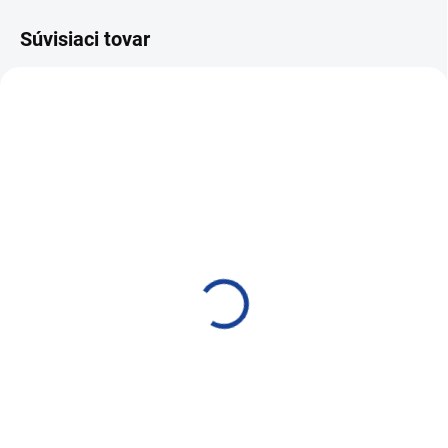
Súvisiaci tovar
SKLADOM
SKLADOM
Mercury Super Pro+ 0,5 l
Mercury Super Pro+360°
modrý
1 l modrý
6,62 €
10,63 €
5,38 € bez DPH
8,64 € bez DPH
Do košíka
Do košíka
Postrekovač ručný dvojčinný
Postrekovač ručný dvojčinný