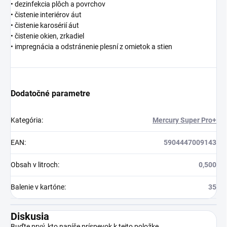
• dezinfekcia plôch a povrchov
• čistenie interiérov áut
• čistenie karosérií áut
• čistenie okien, zrkadiel
• impregnácia a odstránenie plesní z omietok a stien
Dodatočné parametre
Kategória
:
Mercury Super Pro+
EAN
:
5904447009143
Obsah v litroch
:
0,500
Balenie v kartóne
:
35
Diskusia
Buďte prvý, kto napíše príspevok k tejto položke.