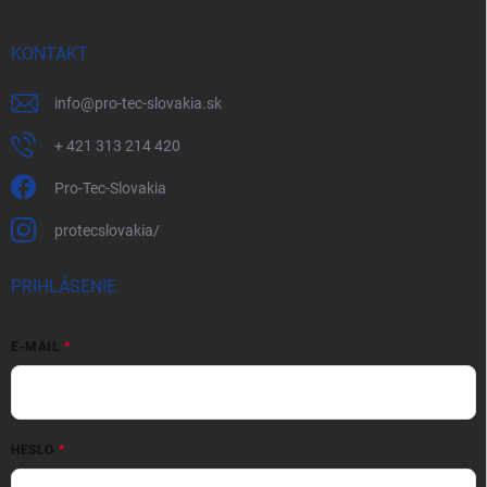
KONTAKT
info
@
pro-tec-slovakia.sk
+ 421 313 214 420
Pro-Tec-Slovakia
protecslovakia/
PRIHLÁSENIE
E-MAIL
HESLO