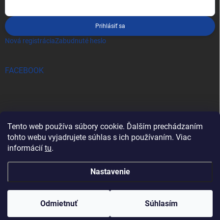
Prihlásiť sa
Nová registrácia
Zabudnuté heslo
FACEBOOK
Tento web používa súbory cookie. Ďalším prechádzaním
tohto webu vyjadrujete súhlas s ich používaním. Viac
informácií
tu
.
Nastavenie
Copyright 2026
pro-tec
. Všetky práva vyhradené.
Odmietnuť
Súhlasím
Vytvoril Shoptet