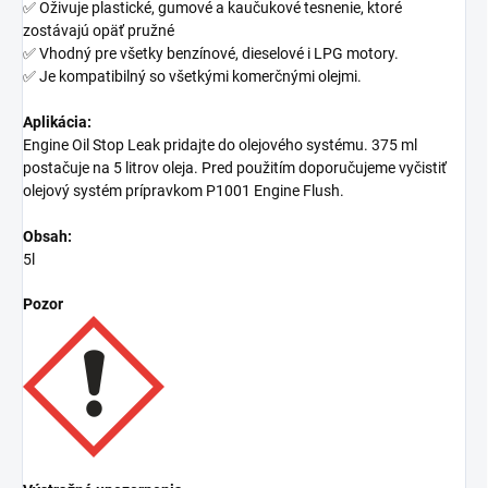
✅ Oživuje plastické, gumové a kaučukové tesnenie, ktoré
zostávajú opäť pružné
✅ Vhodný pre všetky benzínové, dieselové i LPG motory.
✅ Je kompatibilný so všetkými komerčnými olejmi.
Aplikácia:
Engine Oil Stop Leak pridajte do olejového systému. 375 ml
postačuje na 5 litrov oleja. Pred použitím doporučujeme vyčistiť
olejový systém prípravkom P1001 Engine Flush.
Obsah:
5l
Pozor