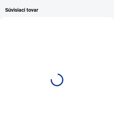
Súvisiaci tovar
VIAC ZA MENEJ
AKCIA
SKLADOM
SKLADOM
PRO-TEC ENGINE OIL
BLUECHEM ENGINE OIL
STOP LEAK 375ml
STOP LEAK 300ml
17,54 €
9,81 €
14,26 € bez DPH
7,98 € bez DPH
Do košíka
Do košíka
Aditívum proti stratám oleja z
Aditívum proti stratám oleja z
motora
motora