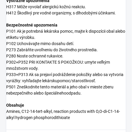
Výstražné upozornenia
H317 Môže vyvolať alergickú kožnú reakciu.
H412 Škodlivý pre vodné organizmy, s dlhodobými účinkami.
Bezpečnostné upozornenia
P101 Ak je potrebná lekárska pomoc, majte k dispozícii obal alebo
etiketu výrobku.
P102 Uchovávajte mimo dosahu detí.
P273 Zabráňte uvoľneniu do životného prostredia.
P280 Noste ochranné rukavice.
P302+P352 PRI KONTAKTE S POKOŽKOU: umyte veľkým
množstvom vody.
P333+P313 Ak sa prejaví podráždenie pokožky alebo sa vytvoria
vyrážky: vyhľadajte lekárskupomoc/starostlivosť.
P501 Zneškodnite tento materiál a jeho obal v mieste zberu
nebezpečného alebo špeciálnehoodpadu.
Obsahuje
Amines, C12-14-tert-alkyl, reaction products with O,O-di-C1-14-
alkyl hydrogen phosphorodithioate