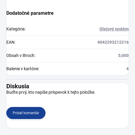
Dodatočné parametre
Kategória
:
Olejový systém
EAN
:
4042293212216
Obsah v litroch
:
5,000
Balenie v kartóne
:
4
Diskusia
Buďte prvý, kto napíše príspevok k tejto položke.
Pridať komentár