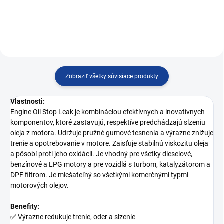
Zobraziť všetky súvisiace produkty
Vlastnosti:
Engine Oil Stop Leak je kombináciou efektívnych a inovatívnych
komponentov, ktoré zastavujú, respektíve predchádzajú slzeniu
oleja z motora. Udržuje pružné gumové tesnenia a výrazne znižuje
trenie a opotrebovanie v motore. Zaisťuje stabilnú viskozitu oleja
a pôsobí proti jeho oxidácii. Je vhodný pre všetky dieselové,
benzínové a LPG motory a pre vozidlá s turbom, katalyzátorom a
DPF filtrom. Je miešateľný so všetkými komerčnými typmi
motorových olejov.
Benefity:
✅ Výrazne redukuje trenie, oder a slzenie