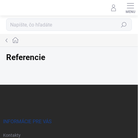
Prejsť
na
obsah
Hľadať
Domov
Referencie
Z
á
p
ä
t
i
INFORMÁCIE PRE VÁS
e
Kontakty