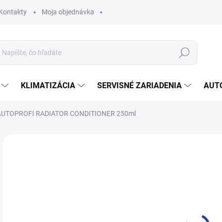
Kontakty
Moja objednávka
Hľadať
KLIMATIZÁCIA
SERVISNÉ ZARIADENIA
AUT
AUTOPROFI RADIATOR CONDITIONER 250ml
Neohodnotené
Podrobnosti hodnotenia
ZNAČKA:
AUTOPR
6,
5,5
Jedn
SK
cena