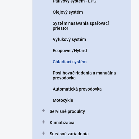
Palivový systém - LPG
e
l
Olejový systém
Systém nasávania spaľovací
priestor
Výfukový systém
Ecopower/Hybrid
Chladiaci systém
Posilňovač riadenia a manuálna
prevodovka
Automatická prevodovka
Motocykle
Servisné produkty
Klimatizácia
Servisné zariadenia