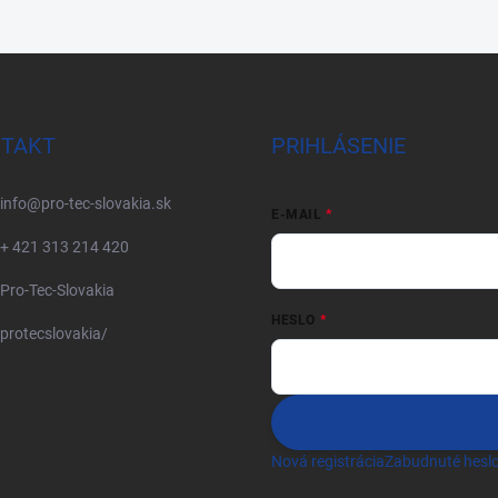
TAKT
PRIHLÁSENIE
info
@
pro-tec-slovakia.sk
E-MAIL
+ 421 313 214 420
Pro-Tec-Slovakia
HESLO
protecslovakia/
Nová registrácia
Zabudnuté hesl