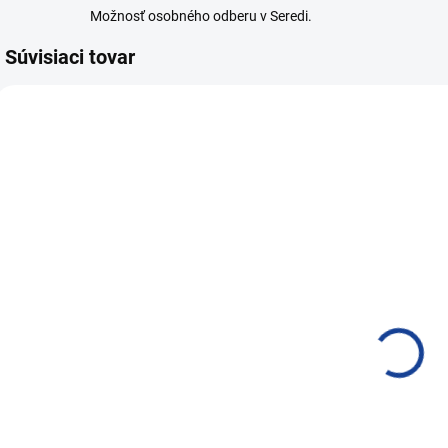
Možnosť osobného odberu v Seredi.
Súvisiaci tovar
AKC
P1401
P1402
SKLADOM
SKLADOM
PRO-TEC
PRO-TEC
RADIATOR
RADIATOR
CONDITIONER
CONDITIONER
375ml
5l
17,85 €
156,62 €
14,51 € bez DPH
127,33 € bez DPH
8
Do košíka
Do košíka