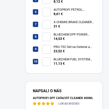
SYSTEM CLEANER 250ml
8,12 €
AUTOPROFI PETROL
SYSTEM CLEANER 250ml
8,61 €
X-CHEMIE BRAKE CLEANER
500ml - kartón 12ks
31 €
BLUECHEM DPF POWER
CLEAN 375ml
14,53 €
PRO-TEC Set na čistenie a
ochranu benzínovej palivovej
23,52 €
sústavy
BLUECHEM FUEL SYSTEM
CLEANER 300ml
11,13 €
NAPSALI O NÁS
AUTOPROFI DPF CATALYST CLEANER 400ML
LUKAS MOCKO