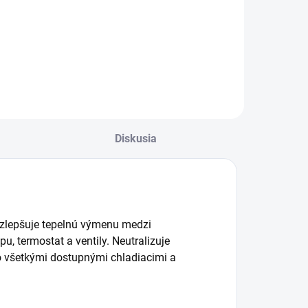
rípravok na
Prípravok na
chranu chladiacej
ochranu chladiacej
ústavy
sústavy
Diskusia
i, zlepšuje tepelnú výmenu medzi
 termostat a ventily. Neutralizuje
so všetkými dostupnými chladiacimi a