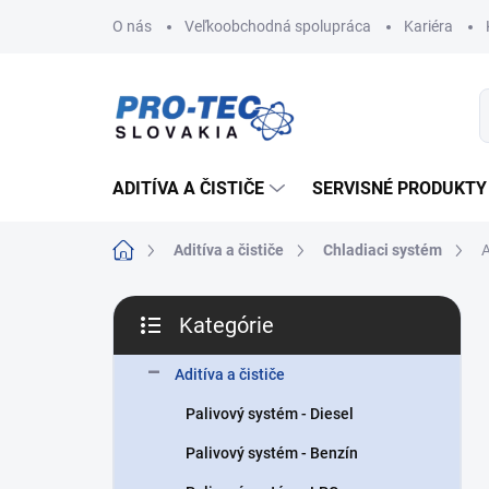
Prejsť
O nás
Veľkoobchodná spolupráca
Kariéra
na
obsah
ADITÍVA A ČISTIČE
SERVISNÉ PRODUKTY
Domov
Aditíva a čističe
Chladiaci systém
B
Kategórie
o
Preskočiť
č
kategórie
n
Aditíva a čističe
ý
Palivový systém - Diesel
p
a
Palivový systém - Benzín
n