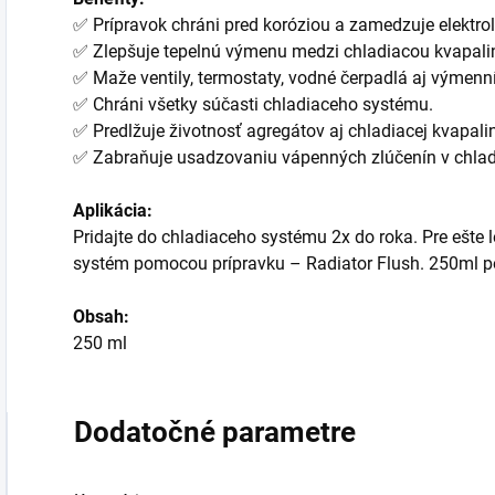
✅ Prípravok chráni pred koróziou a zamedzuje elektrolý
✅ Zlepšuje tepelnú výmenu medzi chladiacou kvapalin
✅ Maže ventily, termostaty, vodné čerpadlá aj výmenní
✅ Chráni všetky súčasti chladiaceho systému.
✅ Predlžuje životnosť agregátov aj chladiacej kvapalin
✅ Zabraňuje usadzovaniu vápenných zlúčenín v chla
Aplikácia:
Pridajte do chladiaceho systému 2x do roka. Pre ešte l
systém pomocou prípravku – Radiator Flush. 250ml pos
Obsah:
250 ml
Dodatočné parametre