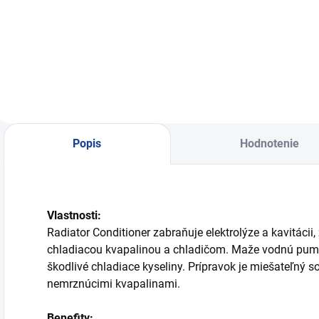
Prípravok na
Prípravok na
P
ochranu chladiacej
ochranu chladiacej
o
sústavy
sústavy
s
Popis
Hodnotenie
Vlastnosti:
Radiator Conditioner zabraňuje elektrolýze a kavitáci
chladiacou kvapalinou a chladičom. Maže vodnú pumpu,
škodlivé chladiace kyseliny. Prípravok je miešateľný 
nemrznúcimi kvapalinami.
Benefity: