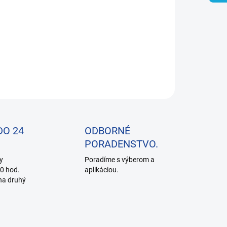
−
+
Pridať do košíka
pravok na ochranu chladiacej sústavy
ILNÉ INFORMÁCIE
OPÝTAŤ SA
DO 24
ODBORNÉ
PORADENSTVO.
y
Poradíme s výberom a
0 hod.
aplikáciou.
na druhý