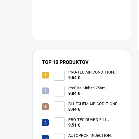
TOP 10 PRODUKTOV
PRO-TEC AIR CONDITION
FOAM CLEANER 250ml
9,64 €
ProElite Kiribati 750ml
9,84 €
BLUECHEM AIR CODITIONER
FOAM CLEANER 250ml
8,44 €
PRO-TEC GUARD FILL
PETROL250ml
9,51 €
AUTOPROFI INJECTION