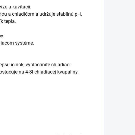
ze a kavitácii.
ou a chladičom a udržuje stabilnú pH.
k tepla.
y.
diacom systéme.
epší účinok, vypláchnite chladiaci
tačuje na 4-8l chladiacej kvapaliny.