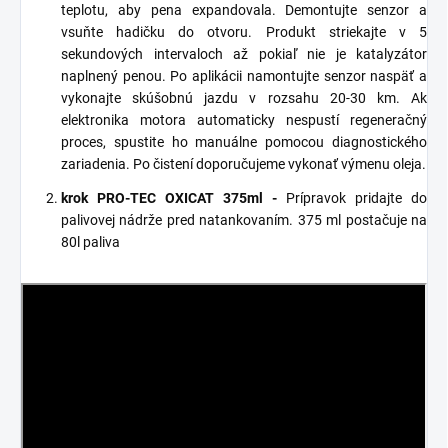
teplotu, aby pena expandovala. Demontujte senzor a
vsuňte hadičku do otvoru. Produkt striekajte v 5
sekundových intervaloch až pokiaľ nie je katalyzátor
naplnený penou. Po aplikácii namontujte senzor naspäť a
vykonajte skúšobnú jazdu v rozsahu 20-30 km. Ak
elektronika motora automaticky nespustí regeneračný
proces, spustite ho manuálne pomocou diagnostického
zariadenia. Po čistení doporučujeme vykonať výmenu oleja.
krok PRO-TEC OXICAT 375ml -
Prípravok pridajte do
palivovej nádrže pred natankovaním. 375 ml postačuje na
80l paliva