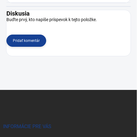
Diskusia
Buďte prvý, kto napíše príspevok k tejto položke.
Pridať komentár
Z
á
p
ä
t
i
INFORMÁCIE PRE VÁS
e