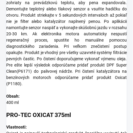
zohriaty na prevádzkovú teplotu, aby pena expandovala.
Demontujte teplotný alebo tlakový senzor a vsuňte hadičku do
otvoru. Produkt striekajte v 5 sekundových intervaloch až pokiaľ
nie je filter alebo katalyzátor naplnený penou. Po aplikácii
namontujte senzor naspäť a vykonajte skúšobnú jazdu v rozsahu
20-30 km. Ak elektronika motora automaticky nespustí
regeneračný proces, spustite ho manuálne pomocou
diagnostického zariadenia. Pri veľkom znečistení postup
opakujte. Produkt je vhodný pre všetky uzavreté systémy filtrácie
pevných častíc. Po čistení doporučujeme vykonať výmenu oleja.
Pre ešte lepší výsledok odporúčame pridať produkt DPF Super
Clean(P6171) do palivovej nádrže. Pri čistení katalyzátora na
benzínových motoroch odporúčame pridať produkt Oxicat
(P1180).
Obsah:
400 ml
PRO-TEC OXICAT 375ml
Vlastnosti: