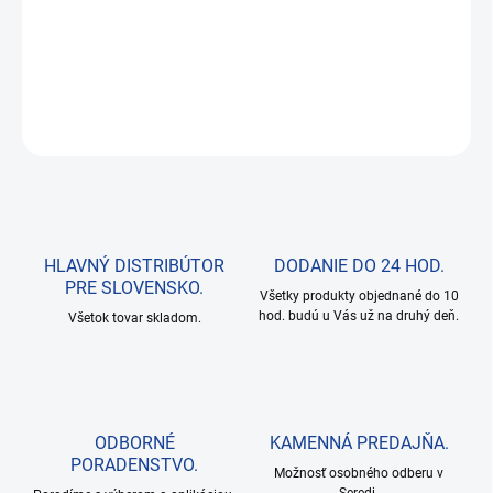
PRO-TEC Set na čistenie katalyzátora (PRO-TEC OXICAT 375ml
+ PRO-TEC DPF CATALYST CLEANER 400ml)
DETAILNÉ INFORMÁCIE
OPÝTAŤ SA
HLAVNÝ DISTRIBÚTOR
DODANIE DO 24 HOD.
PRE SLOVENSKO.
Všetky produkty objednané do 10
hod. budú u Vás už na druhý deň.
Všetok tovar skladom.
ODBORNÉ
KAMENNÁ PREDAJŇA.
PORADENSTVO.
Možnosť osobného odberu v