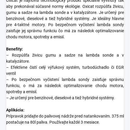
Oxicat je najnovší technologický produkt špeciálne vyvinutý tak
aby prekonával súčasné normy ekológie. Oxicat rozpúšťa živicu,
gumu a sadze na lambda sonde a v katalyzátore. Je určený pre
benzínové, dieselové a tiež hybridné systémy. Je ideálny hlavne
pre 4-taktné motory. Po bezpečnom vyčistení lambda sondy
zaisťuje jej správnu funkciu čo má za následok optimalizovanie
chodu motora, spotreby a emisií.
Benefity:
– Rozpúšťa živicu gumu a sadze na lambda sonde a v
katalyzátore.
– Efektívne čistí celý výfukový systém, turbodúchadlo či EGR
ventil
– Po bezpečnom vyčistení lambda sondy zaisťuje správnu
funkciu, o má za následok optimalizovanie chodu motora,
spotreby a emisií.
– Je určený pre benzínové, dieselové a tiež hybridné systémy.
Aplikácia:
Prípravok pridajte do palivovej nádrže pred natankovaním. 375 ml
postačuje na 80l paliva. Používajte každé 3 mesiace.