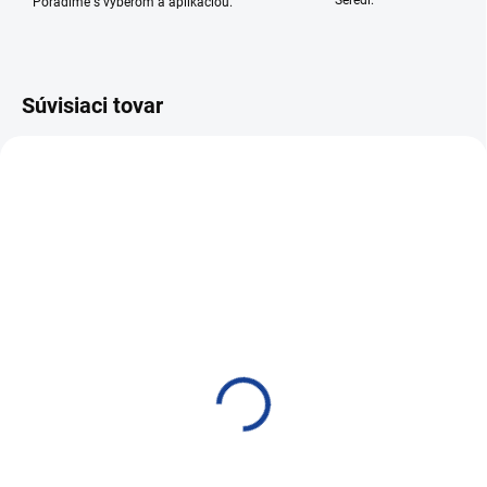
Seredi.
Poradíme s výberom a aplikáciou.
Súvisiaci tovar
NAJPREDÁVANEJŠIE
VIAC ZA MENEJ
SKLADOM
SKLADOM
PRO-TEC DPF CATALYST
PRO-TEC OXICAT 375ml
CLEANER 400ml
21,65 €
25,90 €
17,60 € bez DPH
21,06 € bez DPH
Do košíka
Do košíka