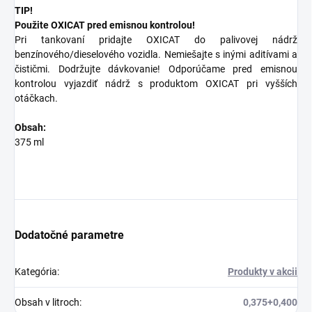
TIP!
Použite OXICAT pred emisnou kontrolou!
Pri tankovaní pridajte OXICAT do palivovej nádrž
benzínového/dieselového vozidla. Nemiešajte s inými aditívami a
čističmi. Dodržujte dávkovanie! Odporúčame pred emisnou
kontrolou vyjazdiť nádrž s produktom OXICAT pri vyšších
otáčkach.
Obsah:
375 ml
Dodatočné parametre
Kategória
:
Produkty v akcii
Obsah v litroch
:
0,375+0,400