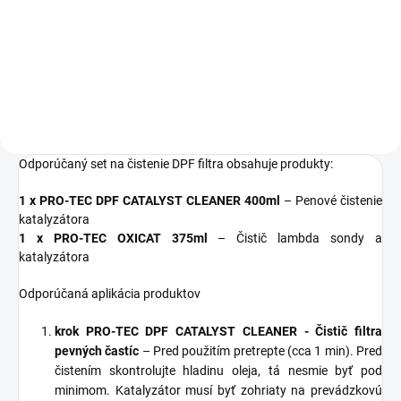
Čistič lambda sondy a
Penové čistenie DPF a
katalyzátora
katalyzátora
Odporúčaný set na čistenie DPF filtra obsahuje produkty:
1 x PRO-TEC DPF CATALYST CLEANER 400ml
– Penové čistenie
katalyzátora
1 x PRO-TEC OXICAT 375ml
–
Čistič lambda sondy a
katalyzátora
Odporúčaná aplikácia produktov
krok PRO-TEC DPF CATALYST CLEANER - Čistič filtra
pevných častíc
–
Pred použitím pretrepte (cca 1 min). Pred
čistením skontrolujte hladinu oleja, tá nesmie byť pod
minimom. Katalyzátor musí byť zohriaty na prevádzkovú