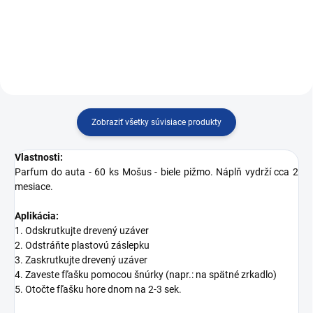
borovica, vanilka, biele pižmo)
kokos
Zobraziť všetky súvisiace produkty
Vlastnosti:
Parfum do auta - 60 ks Mošus - biele pižmo. Náplň vydrží cca 2
mesiace.
Aplikácia:
1. Odskrutkujte drevený uzáver
2. Odstráňte plastovú záslepku
3. Zaskrutkujte drevený uzáver
4. Zaveste fľašku pomocou šnúrky (napr.: na spätné zrkadlo)
5. Otočte fľašku hore dnom na 2-3 sek.