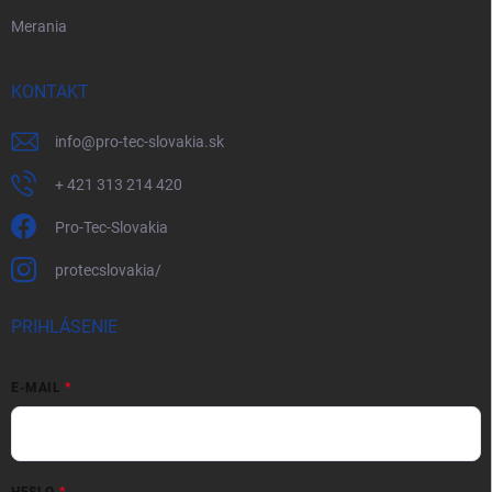
Merania
KONTAKT
info
@
pro-tec-slovakia.sk
+ 421 313 214 420
Pro-Tec-Slovakia
protecslovakia/
PRIHLÁSENIE
E-MAIL
HESLO