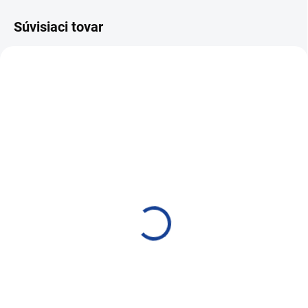
Súvisiaci tovar
SKLADOM
SKLADOM
AUTOPARFUM PROTEC
Kokos AUTOPARFUM
BOX 4,5 ml - 60 ks
PROTEC BOX 4,5 ml - 60
ks
168,87 €
168,87 €
137,29 € bez DPH
137,29 € bez DPH
Do košíka
Do košíka
Box 60ks autoparfúmov po 10ks
vôní (kokos, jahoda, mäta,
Box 60ks autoparfúmov vôňa