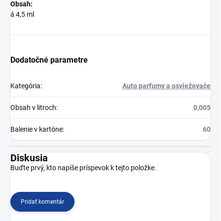
Obsah:
á 4,5 ml
Dodatočné parametre
Kategória
:
Auto parfumy a osviežovače
Obsah v litroch
:
0,005
Balenie v kartóne
:
60
Diskusia
Buďte prvý, kto napíše príspevok k tejto položke.
Pridať komentár