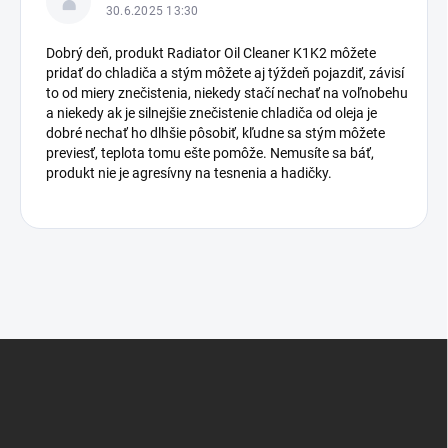
30.6.2025 13:30
Dobrý deň, produkt Radiator Oil Cleaner K1K2 môžete
pridať do chladiča a stým môžete aj týždeň pojazdiť, závisí
to od miery znečistenia, niekedy stačí nechať na voľnobehu
a niekedy ak je silnejšie znečistenie chladiča od oleja je
dobré nechať ho dlhšie pôsobiť, kľudne sa stým môžete
previesť, teplota tomu ešte pomôže. Nemusíte sa báť,
produkt nie je agresívny na tesnenia a hadičky.
Z
á
p
ä
t