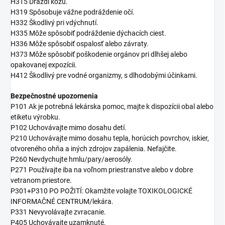
H315 Dráždi kožu.
H319 Spôsobuje vážne podráždenie očí.
H332 Škodlivý pri vdýchnutí.
H335 Môže spôsobiť podráždenie dýchacích ciest.
H336 Môže spôsobiť ospalosť alebo závraty.
H373 Môže spôsobiť poškodenie orgánov pri dlhšej alebo
opakovanej expozícii.
H412 Škodlivý pre vodné organizmy, s dlhodobými účinkami.
Bezpečnostné upozornenia
P101 Ak je potrebná lekárska pomoc, majte k dispozícii obal alebo
etiketu výrobku.
P102 Uchovávajte mimo dosahu detí.
P210 Uchovávajte mimo dosahu tepla, horúcich povrchov, iskier,
otvoreného ohňa a iných zdrojov zapálenia. Nefajčite.
P260 Nevdychujte hmlu/pary/aerosóly.
P271 Používajte iba na voľnom priestranstve alebo v dobre
vetranom priestore.
P301+P310 PO POŽITÍ: Okamžite volajte TOXIKOLOGICKÉ
INFORMAČNÉ CENTRUM/lekára.
P331 Nevyvolávajte zvracanie.
P405 Uchovávajte uzamknuté.