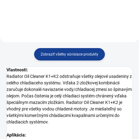
olejových nečistôt
Zobraziť všetky súvisiace produkty
Vlastnosti:
Radiator Oil Cleaner K1+K2 odstraňuje všetky olejové usadeniny z
celého chladiaceho systému. Vďaka 2-zložkovej kombinácii
zaručuje dokonalé naviazanie vody/chladiacej zmesi so špinavým
olejom. Počas čistenia je celý chladiaci systém chránený vďaka
špeciálnym mazacím zložkám. Radiator Oil Cleaner K1+K2 je
vhodný pre všetky vodou chladené motory. Je miešateľný so
všetkými komerčnými chladiacimi kvapalinami určenými do
chladiacich systémov.
Aplikácia: