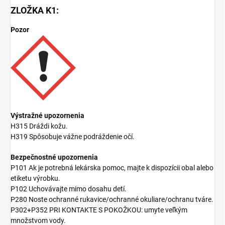
ZLOŽKA K1:
Pozor
Výstražné upozornenia
H315 Dráždi kožu.
H319 Spôsobuje vážne podráždenie očí.
Bezpečnostné upozornenia
P101 Ak je potrebná lekárska pomoc, majte k dispozícii obal alebo
etiketu výrobku.
P102 Uchovávajte mimo dosahu detí.
P280 Noste ochranné rukavice/ochranné okuliare/ochranu tváre.
P302+P352 PRI KONTAKTE S POKOŽKOU: umyte veľkým
množstvom vody.