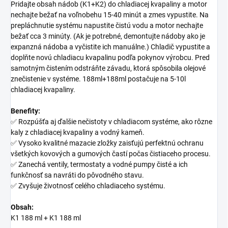
Pridajte obsah nádob (K1+K2) do chladiacej kvapaliny a motor
nechajte bežať na voľnobehu 15-40 minút a zmes vypustite. Na
prepláchnutie systému napustite čistú vodu a motor nechajte
bežať cca 3 minúty. (Ak je potrebné, demontujte nádoby ako je
expanzná nádoba a vyčistite ich manuálne.) Chladič vypustite a
doplňte novú chladiacu kvapalinu podľa pokynov výrobcu. Pred
samotným čistením odstráňte závadu, ktorá spôsobila olejové
znečistenie v systéme. 188ml+188ml postačuje na 5-10l
chladiacej kvapaliny.
Benefity:
✅ Rozpúšťa aj ďalšie nečistoty v chladiacom systéme, ako rôzne
kaly z chladiacej kvapaliny a vodný kameň.
✅ Vysoko kvalitné mazacie zložky zaisťujú perfektnú ochranu
všetkých kovových a gumových častí počas čistiaceho procesu.
✅ Zanechá ventily, termostaty a vodné pumpy čisté a ich
funkčnosť sa navráti do pôvodného stavu.
✅ Zvyšuje životnosť celého chladiaceho systému.
Obsah:
K1 188 ml + K1 188 ml