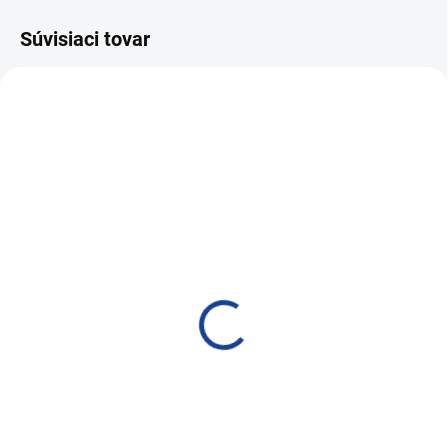
Súvisiaci tovar
AKCIA
SKLADOM
SKLADOM
PRO-TEC RADIATOR OIL
BLUECHEM RADIATOR
CLEANER K1 + K2 5l+5l
OIL CLEANER K1 + K
150ml+150ml
392,20 €
12,28 €
318,86 € bez DPH
9,98 € bez DPH
Do košíka
Do košíka
Čistenie chladiaceho systému od
olejových nečistôt
Čistenie chladiaceho systému od