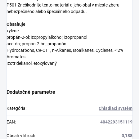
P501 Zneškodnite tento materiál a jeho obal v mieste zberu
nebezpečného alebo špeciálneho odpadu.
Obsahuje
xylene
propán-2-ol; izopropylalkohol; izopropanol
acetón; propán-2-ón; propanón
Hydrocarbons, C9-C11, n-Alkanes, Isoalkanes, Cyclenes, < 2%
Aromates
Izotridekanol, etoxylovaný
Dodatočné parametre
Kategória
:
Chladiaci systém
EAN
:
4042293151119
Obsah v litroch
:
0,188