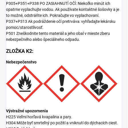
P305+P351+P338 PO ZASIAHNUTÍ OČÍ: Niekoľko minút ich
opatrne vyplachujte vodou. Ak používate kontaktné šošovky a je
to možné, odstráňte ich. Pokračujte vo vyplachovaní.
P337+P313 Ak podráždenie očí pretrváva: vyhľadajte lekársku
pomoc/starostlivosť.
P501 Zneškodnite tento materiál a jeho obal v mieste zberu
nebezpečného alebo špeciálneho odpadu.
ZLOŽKA K2:
Nebezpečenstvo
Výstražné upozornenia
H225 Veľmi horľavá kvapalina a pary.
H304 Môže byť smrteľný po požití a vniknutí do dýchacích ciest.