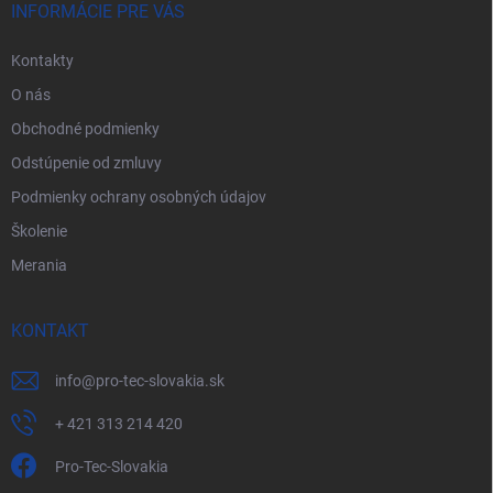
i
INFORMÁCIE PRE VÁS
e
Kontakty
O nás
Obchodné podmienky
Odstúpenie od zmluvy
Podmienky ochrany osobných údajov
Školenie
Merania
KONTAKT
info
@
pro-tec-slovakia.sk
+ 421 313 214 420
Pro-Tec-Slovakia