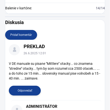
Balenie v kartóne
:
14/14
Diskusia
Pridať komentár
V
PREKLAD
ý
p
26.6.2025 12:01
i
s
V DE manuale su pisane "Mittlere" otacky... co znamena
"stredne" otacky... tym by som rozumel cca 2500 otacek... ...
d
a do toho ze 15 min... slovensky manual pise volnobeh a 15 -
i
40 min. ... zaimave.
s
k
u
Odpovedať
s
i
ADMINISTRÁTOR
í