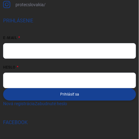
protecslovakia/
PRIHLÁSENIE
E-MAIL
HESLO
Prihlásiť sa
Nová registrácia
Zabudnuté heslo
FACEBOOK