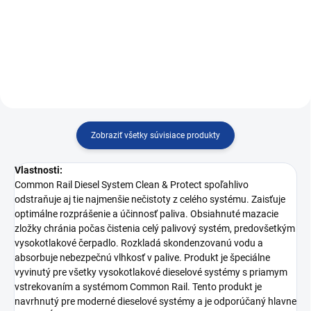
Čistenie a ochrana common rail
systému
systému
Zobraziť všetky súvisiace produkty
Vlastnosti:
Common Rail Diesel System Clean & Protect spoľahlivo
odstraňuje aj tie najmenšie nečistoty z celého systému. Zaisťuje
optimálne rozprášenie a účinnosť paliva. Obsiahnuté mazacie
zložky chránia počas čistenia celý palivový systém, predovšetkým
vysokotlakové čerpadlo. Rozkladá skondenzovanú vodu a
absorbuje nebezpečnú vlhkosť v palive. Produkt je špeciálne
vyvinutý pre všetky vysokotlakové dieselové systémy s priamym
vstrekovaním a systémom Common Rail. Tento produkt je
navrhnutý pre moderné dieselové systémy a je odporúčaný hlavne