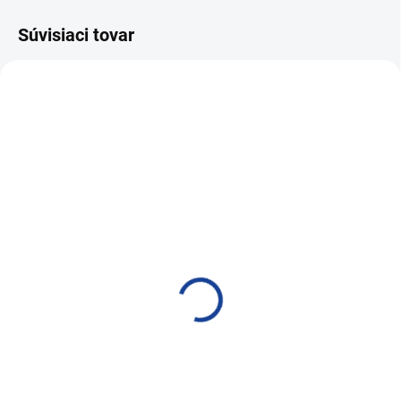
Súvisiaci tovar
NAJPREDÁVANEJŠIE
VIAC ZA MENEJ
SKLADOM
SKLADOM
PRO-TEC COMMON RAIL
PRO-TEC COMMON RAIL
DIESEL SYSTEM CLEAN
DIESEL SYSTEM CLEAN
& PROTECT 1l
& PROTECT 375ml
47,07 €
20,76 €
38,27 € bez DPH
16,88 € bez DPH
Do košíka
Do košíka
Čistenie a ochrana common rail