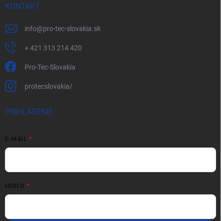
KONTAKT
info
@
pro-tec-slovakia.sk
+ 421 313 214 420
Pro-Tec-Slovakia
protecslovakia/
PRIHLÁSENIE
E-MAIL
HESLO