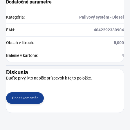
Dodatočné parametre
Kategória
:
Palivový systém - Diesel
EAN
:
4042292330904
Obsah v litroch
:
5,000
Balenie v kartóne
:
4
Diskusia
Buďte prvý, kto napíše príspevok k tejto položke.
Pridať komentár