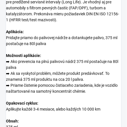
pre predĺžené servisné intervaly (Long Life). Je vhodný aj pre
automobily s filtrom pevných častíc (FAP/DPF), turbom a
katalyzátorom. Prekonáva mieru požiadaviek DIN EN ISO 12156-
1 (HFRR test/test mazivosti).
Aplikácia:
Pridajte priamo do palivovej nádrže a dotankujete palivo, 375 ml
postačuje na 80l paliva
Možnosti aplikácie:
➡️ Ako prevencia na plnú palivovú nádrž 375 ml postačuje na 80l
paliva
➡️ Ak sa vyskytol problém, môžete produkt predávkovať. To
znamená 375 ml produktu na cca 20 l paliva.
➡️ Priame čistenie pomocou čistiaceho zariadenia, kde je vozidlo
naštartované na samotný koncentrát chémie.
Opakovací cyklus:
Aplikujte každé 3-4 mesiace, alebo každých 10 000 km
Obsah:
375 ml