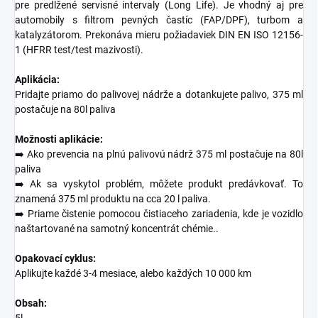
pre predĺžené servisné intervaly (Long Life). Je vhodný aj pre
automobily s filtrom pevných častíc (FAP/DPF), turbom a
katalyzátorom. Prekonáva mieru požiadaviek DIN EN ISO 12156-
1 (HFRR test/test mazivosti).
Aplikácia:
Pridajte priamo do palivovej nádrže a dotankujete palivo, 375 ml
postačuje na 80l paliva
Možnosti aplikácie:
➡️ Ako prevencia na plnú palivovú nádrž 375 ml postačuje na 80l
paliva
➡️ Ak sa vyskytol problém, môžete produkt predávkovať. To
znamená 375 ml produktu na cca 20 l paliva.
➡️ Priame čistenie pomocou čistiaceho zariadenia, kde je vozidlo
naštartované na samotný koncentrát chémie..
Opakovací cyklus:
Aplikujte každé 3-4 mesiace, alebo každých 10 000 km
Obsah:
5l