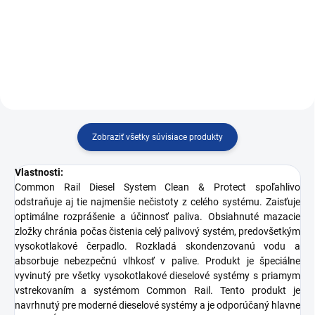
Čistenie a ochrana common rail
systému
systému
Zobraziť všetky súvisiace produkty
Vlastnosti:
Common Rail Diesel System Clean & Protect spoľahlivo
odstraňuje aj tie najmenšie nečistoty z celého systému. Zaisťuje
optimálne rozprášenie a účinnosť paliva. Obsiahnuté mazacie
zložky chránia počas čistenia celý palivový systém, predovšetkým
vysokotlakové čerpadlo. Rozkladá skondenzovanú vodu a
absorbuje nebezpečnú vlhkosť v palive. Produkt je špeciálne
vyvinutý pre všetky vysokotlakové dieselové systémy s priamym
vstrekovaním a systémom Common Rail. Tento produkt je
navrhnutý pre moderné dieselové systémy a je odporúčaný hlavne