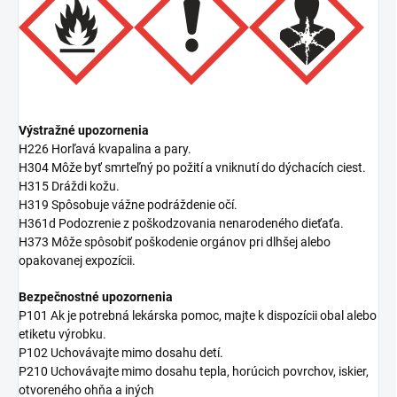
Výstražné upozornenia
H226 Horľavá kvapalina a pary.
H304 Môže byť smrteľný po požití a vniknutí do dýchacích ciest.
H315 Dráždi kožu.
H319 Spôsobuje vážne podráždenie očí.
H361d Podozrenie z poškodzovania nenarodeného dieťaťa.
H373 Môže spôsobiť poškodenie orgánov pri dlhšej alebo
opakovanej expozícii.
Bezpečnostné upozornenia
P101 Ak je potrebná lekárska pomoc, majte k dispozícii obal alebo
etiketu výrobku.
P102 Uchovávajte mimo dosahu detí.
P210 Uchovávajte mimo dosahu tepla, horúcich povrchov, iskier,
otvoreného ohňa a iných