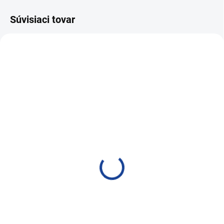
Súvisiaci tovar
NAJPREDÁVANEJŠIE
VIAC ZA MENEJ
SKLADOM
SKLADOM
PRO-TEC COMMON RAIL
PRO-TEC COMMON RAIL
DIESEL SYSTEM CLEAN
DIESEL SYSTEM CLEAN
& PROTECT 1l
& PROTECT 375ml
47,07 €
20,76 €
38,27 € bez DPH
16,88 € bez DPH
Do košíka
Do košíka
Čistenie a ochrana common rail