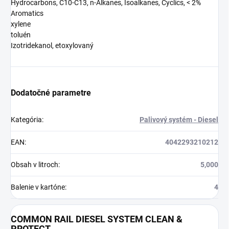
Hydrocarbons, C10-C13, n-Alkanes, Isoalkanes, Cyclics, < 2%
Aromatics
xylene
toluén
Izotridekanol, etoxylovaný
Dodatočné parametre
Kategória
:
Palivový systém - Diesel
EAN
:
4042293210212
Obsah v litroch
:
5,000
Balenie v kartóne
:
4
COMMON RAIL DIESEL SYSTEM CLEAN &
PROTECT