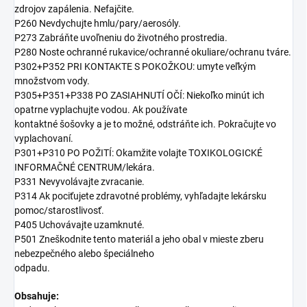
zdrojov zapálenia. Nefajčite.
P260 Nevdychujte hmlu/pary/aerosóly.
P273 Zabráňte uvoľneniu do životného prostredia.
P280 Noste ochranné rukavice/ochranné okuliare/ochranu tváre.
P302+P352 PRI KONTAKTE S POKOŽKOU: umyte veľkým
množstvom vody.
P305+P351+P338 PO ZASIAHNUTÍ OČÍ: Niekoľko minút ich
opatrne vyplachujte vodou. Ak používate
kontaktné šošovky a je to možné, odstráňte ich. Pokračujte vo
vyplachovaní.
P301+P310 PO POŽITÍ: Okamžite volajte TOXIKOLOGICKÉ
INFORMAČNÉ CENTRUM/lekára.
P331 Nevyvolávajte zvracanie.
P314 Ak pociťujete zdravotné problémy, vyhľadajte lekársku
pomoc/starostlivosť.
P405 Uchovávajte uzamknuté.
P501 Zneškodnite tento materiál a jeho obal v mieste zberu
nebezpečného alebo špeciálneho
odpadu.
Obsahuje: