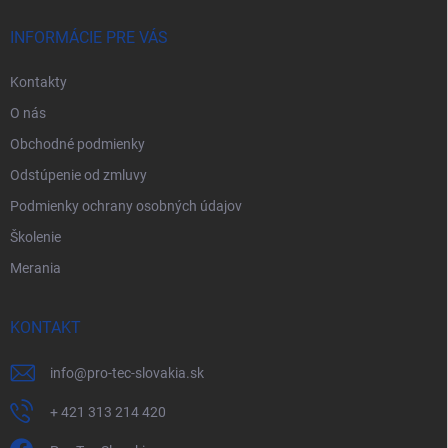
t
i
INFORMÁCIE PRE VÁS
e
Kontakty
O nás
Obchodné podmienky
Odstúpenie od zmluvy
Podmienky ochrany osobných údajov
Školenie
Merania
KONTAKT
info
@
pro-tec-slovakia.sk
+ 421 313 214 420