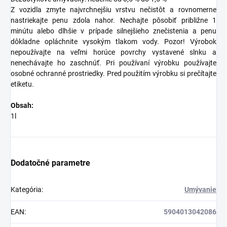
Z vozidla zmyte najvrchnejšiu vrstvu nečistôt a rovnomerne
nastriekajte penu zdola nahor. Nechajte pôsobiť približne 1
minútu alebo dlhšie v prípade silnejšieho znečistenia a penu
dôkladne opláchnite vysokým tlakom vody. Pozor! Výrobok
nepoužívajte na veľmi horúce povrchy vystavené slnku a
nenechávajte ho zaschnúť. Pri používaní výrobku používajte
osobné ochranné prostriedky. Pred použitím výrobku si prečítajte
etiketu.
Obsah:
1l
Dodatočné parametre
Kategória
:
Umývanie
EAN
:
5904013042086