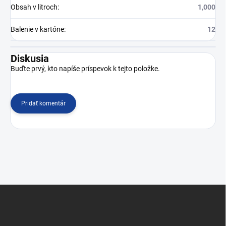
Obsah v litroch
:
1,000
Balenie v kartóne
:
12
Diskusia
Buďte prvý, kto napíše príspevok k tejto položke.
Pridať komentár
Z
á
p
ä