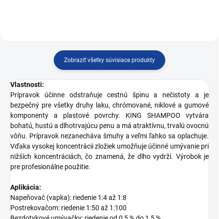
Zobraziť všetky súvisiace produkty
Vlastnosti:
Prípravok účinne odstraňuje cestnú špinu a nečistoty a je
bezpečný pre všetky druhy laku, chrómované, niklové a gumové
komponenty a plastové povrchy. KING SHAMPOO vytvára
bohatú, hustú a dlhotrvajúcu penu a má atraktívnu, trvalú ovocnú
vôňu. Prípravok nezanecháva šmuhy a veľmi ľahko sa oplachuje.
Vďaka vysokej koncentrácii zložiek umožňuje účinné umývanie pri
nižších koncentráciách, čo znamená, že dlho vydrží. Výrobok je
pre profesionálne použitie.
Aplikácia:
Napeňovač (vapka): riedenie 1:4 až 1:8
Postrekovačom: riedenie 1:50 až 1:100
Bezdotykové umývačky: riedenie od 0,5 % do 1,5 %