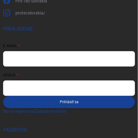
Pro-Tec-Slovakia
protecslovakia/
PRIHLÁSENIE
E-MAIL
HESLO
Prihlásiť sa
Nová registrácia
Zabudnuté heslo
FACEBOOK