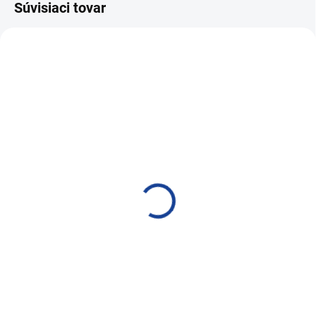
Súvisiaci tovar
MOMENTÁLNE NEDOSTUPNÉ
SKLADOM
X-Chemie Xpowder 20kg
X-Chemie Xpowder Extra
15kg
81,18 €
65,31 €
66 € bez DPH
53,10 € bez DPH
Do košíka
Do košíka
Práškový autošampón
Práškový autošampón