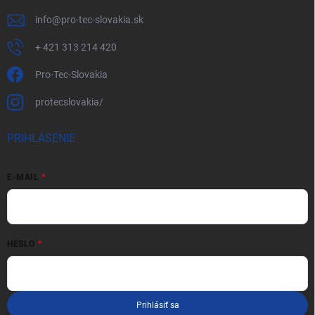
info
@
pro-tec-slovakia.sk
+ 421 313 214 420
Pro-Tec-Slovakia
protecslovakia/
PRIHLÁSENIE
E-MAIL
HESLO
Prihlásiť sa