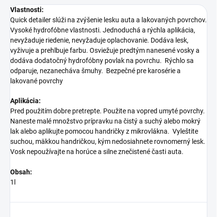
Vlastnosti:
Quick detailer slúži na zvýšenie lesku auta a lakovaných povrchov.
Vysoké hydrofóbne vlastnosti. Jednoduchá a rýchla aplikácia,
nevyžaduje riedenie, nevyžaduje oplachovanie. Dodáva lesk,
vyživuje a prehlbuje farbu. Osviežuje predtým nanesené vosky a
dodáva dodatočný hydrofóbny povlak na povrchu. Rýchlo sa
odparuje, nezanecháva šmuhy. Bezpečné pre karosérie a
lakované povrchy
Aplikácia:
Pred použitím dobre pretrepte. Použite na vopred umyté povrchy.
Naneste malé množstvo prípravku na čistý a suchý alebo mokrý
lak alebo aplikujte pomocou handričky z mikrovlákna. Vyleštite
suchou, mäkkou handričkou, kým nedosiahnete rovnomerný lesk.
Vosk nepoužívajte na horúce a silne znečistené časti auta.
Obsah:
1l