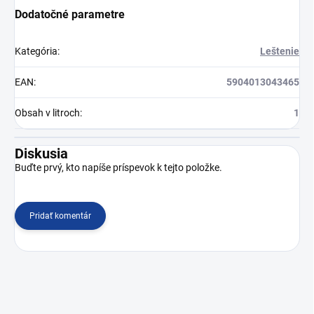
Dodatočné parametre
Kategória
:
Leštenie
EAN
:
5904013043465
Obsah v litroch
:
1
Diskusia
Buďte prvý, kto napíše príspevok k tejto položke.
Pridať komentár