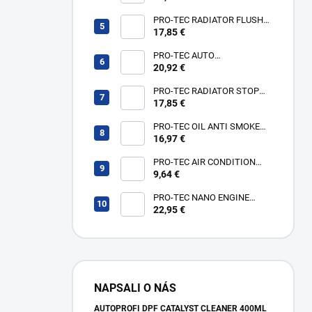
PRO-TEC RADIATOR FLUSH
375ml
17,85 €
PRO-TEC AUTO
TRANSMISSION
20,92 €
CONDITIONER 375ml
PRO-TEC RADIATOR STOP
LEAK 375ml
17,85 €
PRO-TEC OIL ANTI SMOKE
375ml
16,97 €
PRO-TEC AIR CONDITION
FOAM CLEANER 250ml
9,64 €
PRO-TEC NANO ENGINE
PROTECT & SEAL 375ml
22,95 €
NAPSALI O NÁS
AUTOPROFI DPF CATALYST CLEANER 400ML