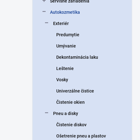
Servisné zariadenia
e
l
Autokozmetika
Exteriér
Predumytie
Umývanie
Dekontaminácia laku
Leštenie
Vosky
Univerzálne čistice
Čistenie okien
Pneu a disky
Čistenie diskov
Ošetrenie pneu a plastov