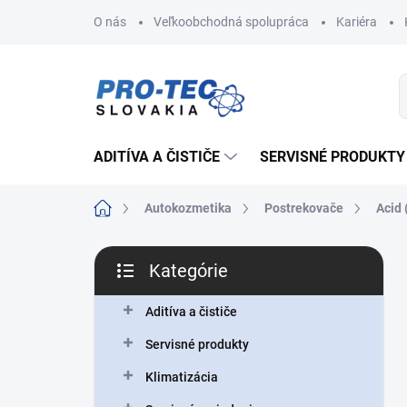
Prejsť
O nás
Veľkoobchodná spolupráca
Kariéra
na
obsah
ADITÍVA A ČISTIČE
SERVISNÉ PRODUKTY
Domov
Autokozmetika
Postrekovače
Acid 
B
Kategórie
o
Preskočiť
č
kategórie
n
Aditíva a čističe
ý
Servisné produkty
p
a
Klimatizácia
n