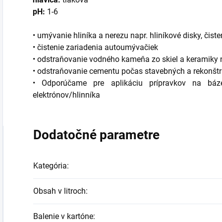
pH:
1-6
• umývanie hliníka a nerezu napr. hliníkové disky, čis
• čistenie zariadenia autoumývačiek
• odstraňovanie vodného kameňa zo skiel a keramiky n
• odstraňovanie cementu počas stavebných a rekonšt
• Odporúčame pre aplikáciu prípravkov na báze
elektrónov/hlinníka
Dodatočné parametre
Kategória
:
Obsah v litroch
:
Balenie v kartóne
: