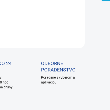
−
+
Pridať do košíka
trekovač tlakový, ramenní
ILNÉ INFORMÁCIE
OPÝTAŤ SA
DO 24
ODBORNÉ
PORADENSTVO.
y
Poradíme s výberom a
0 hod.
aplikáciou.
na druhý