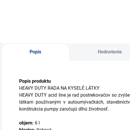
Postrekovač ručný,
P
tlakový
t
Popis
Hodnotenie
Popis produktu
HEAVY DUTY RADA NA KYSELÉ LÁTKY
HEAVY DUTY acid line je rad postrekovačov so zvýš
látkam používaným v autoumývačkách, stavebníctve
konštrukcia pumpy zaručujú dlhú životnosť.
objem:
6 l
hlavica:
tlaková