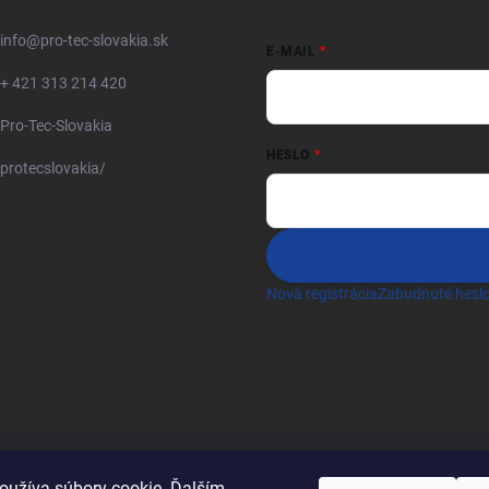
info
@
pro-tec-slovakia.sk
E-MAIL
+ 421 313 214 420
Pro-Tec-Slovakia
HESLO
protecslovakia/
Nová registrácia
Zabudnuté hesl
oužíva súbory cookie. Ďalším