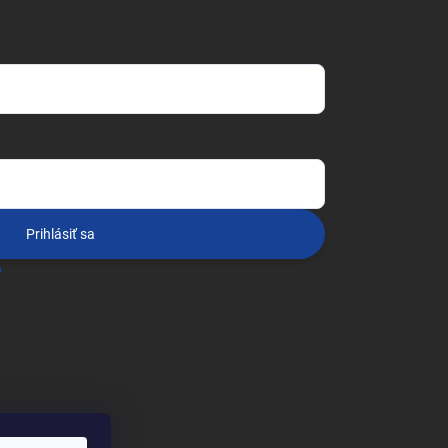
Prihlásiť sa
o