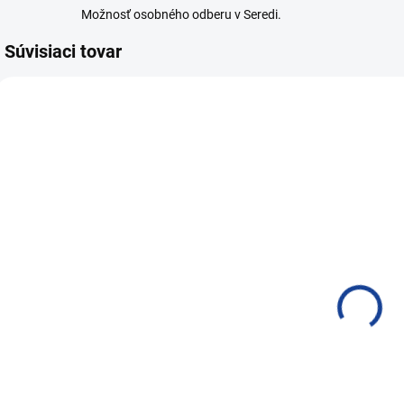
Možnosť osobného odberu v Seredi.
Súvisiaci tovar
26180
26182
SKLADOM
SKLADOM
HD Acid Nix
HD Acid
0,5 l
(kyseliny)
(
Venus Super
6,62 €
Pro+ 1,5 l
23,86 €
5,38 € bez DPH
l
19,40 € bez DPH
2
Do košíka
Do košíka
Postrekovač ručný