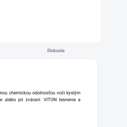
ostrekovač ručný,
lakový , speňovací
Diskusia
enou chemickou odolnosťou voči kyslým
 alebo pri zváraní. VITON tesnenie a