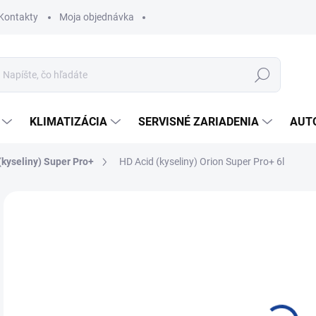
Kontakty
Moja objednávka
Hľadať
KLIMATIZÁCIA
SERVISNÉ ZARIADENIA
AUT
(kyseliny) Super Pro+
HD Acid (kyseliny) Orion Super Pro+ 6l
Neohodnotené
Podrobnosti hodnotenia
ZNAČKA:
KWAZA
62
51,
Jedn
SK
cena