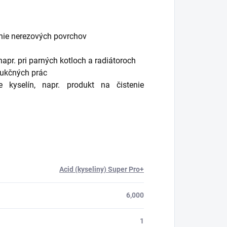
tenie nerezových povrchov
apr. pri parných kotloch a radiátoroch
rukčných prác
 kyselín, napr. produkt na čistenie
Acid (kyseliny) Super Pro+
6,000
1