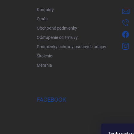
t
i
Kontakty
e
O nás
Obchodné podmienky
Odstúpenie od zmluvy
Podmienky ochrany osobných údajov
Školenie
Merania
FACEBOOK
Tento web p