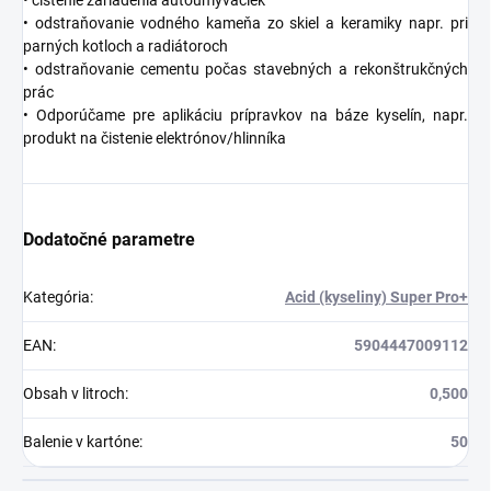
• odstraňovanie vodného kameňa zo skiel a keramiky napr. pri
parných kotloch a radiátoroch
• odstraňovanie cementu počas stavebných a rekonštrukčných
prác
• Odporúčame pre aplikáciu prípravkov na báze kyselín, napr.
produkt na čistenie elektrónov/hlinníka
Dodatočné parametre
Kategória
:
Acid (kyseliny) Super Pro+
EAN
:
5904447009112
Obsah v litroch
:
0,500
Balenie v kartóne
:
50