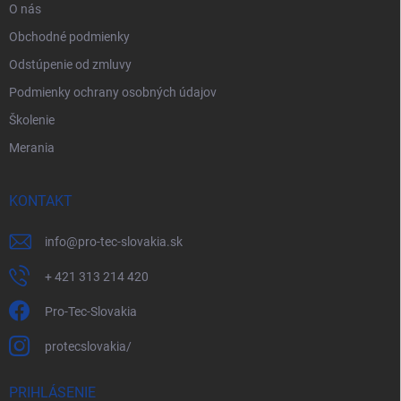
O nás
Obchodné podmienky
Odstúpenie od zmluvy
Podmienky ochrany osobných údajov
Školenie
Merania
KONTAKT
info
@
pro-tec-slovakia.sk
+ 421 313 214 420
Pro-Tec-Slovakia
protecslovakia/
PRIHLÁSENIE