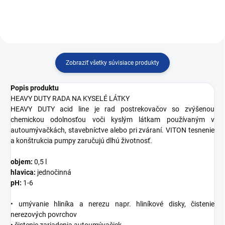
Zobraziť všetky súvisiace produkty
Popis produktu
HEAVY DUTY RADA NA KYSELÉ LÁTKY
HEAVY DUTY acid line je rad postrekovačov so zvýšenou
chemickou odolnosťou voči kyslým látkam používaným v
autoumývačkách, stavebníctve alebo pri zváraní. VITON tesnenie
a konštrukcia pumpy zaručujú dlhú životnosť.
objem:
0,5 l
hlavica:
jednočinná
pH:
1-6
• umývanie hliníka a nerezu napr. hliníkové disky, čistenie
nerezových povrchov
• čistenie zariadenia autoumývačiek