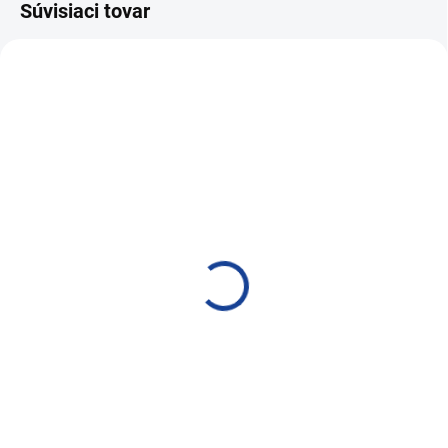
Súvisiaci tovar
SKLADOM
SKLADOM
HD Acid (kyseliny) Venus
HD Acid (kyseliny) Venus
Super Pro+ 1,5 l
Super Pro+ Foamer 2 l
23,86 €
26,74 €
19,40 € bez DPH
21,74 € bez DPH
Do košíka
Do košíka
Postrekovač ručný, tlakový
Postrekovač ručný, tlakový ,
speňovací