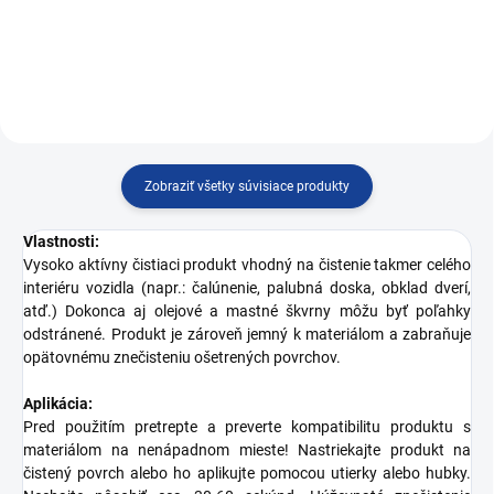
Zobraziť všetky súvisiace produkty
Vlastnosti:
Vysoko aktívny čistiaci produkt vhodný na čistenie takmer celého
interiéru vozidla (napr.: čalúnenie, palubná doska, obklad dverí,
atď.) Dokonca aj olejové a mastné škvrny môžu byť poľahky
odstránené. Produkt je zároveň jemný k materiálom a zabraňuje
opätovnému znečisteniu ošetrených povrchov.
Aplikácia:
Pred použitím pretrepte a preverte kompatibilitu produktu s
materiálom na nenápadnom mieste! Nastriekajte produkt na
čistený povrch alebo ho aplikujte pomocou utierky alebo hubky.