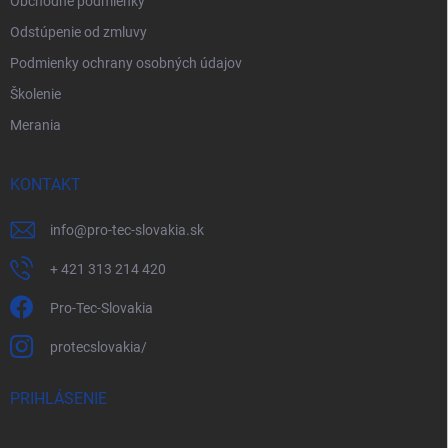
Obchodné podmienky
Odstúpenie od zmluvy
Podmienky ochrany osobných údajov
Školenie
Merania
KONTAKT
info
@
pro-tec-slovakia.sk
+ 421 313 214 420
Pro-Tec-Slovakia
protecslovakia/
PRIHLÁSENIE