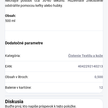
Nechajte pôsobiť cca 30-60 sekúnd. Húževnaté znečistenie
odstráňte pomocou kefky alebo hubky.
Obsah:
500 ml
Dodatočné parametre
Kategória
:
Čistenie Textilu a kože
EAN
:
4042292140213
Obsah v litroch
:
0,500
Balenie v kartóne
:
12
Diskusia
Buďte prvý, kto napíše príspevok k tejto položke.