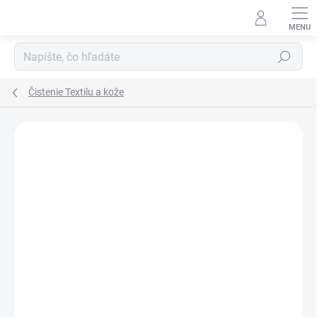
Prejsť
na
obsah
Hľadať
Čistenie Textilu a kože
Podrobnosti hodnotenia
Neohodnotené
ZNAČKA:
MARVELOUS