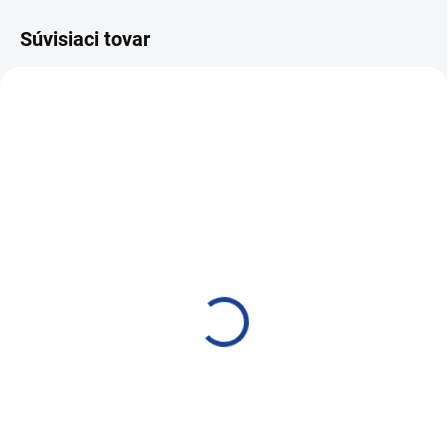
Súvisiaci tovar
SKLADOM
SKLADOM
Marvelous Textile &
ProElite Leather 750ml
Leather Cleaner 500ml
8,36 €
5,54 €
6,80 € bez DPH
4,50 € bez DPH
Do košíka
Do košíka
Prípravok na čistenie a renováciu
kože
Čistič textilu a kože