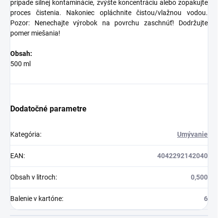
prípade silnej kontaminácie, zvýšte koncentráciu alebo zopakujte
proces čistenia. Nakoniec opláchnite čistou/vlažnou vodou.
Pozor: Nenechajte výrobok na povrchu zaschnúť! Dodržujte
pomer miešania!
Obsah:
500 ml
Dodatočné parametre
Kategória
:
Umývanie
EAN
:
4042292142040
Obsah v litroch
:
0,500
Balenie v kartóne
:
6