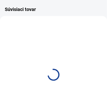
Súvisiaci tovar
MOMENTÁLNE NEDOSTUPNÉ
SKLADOM
X-Chemie Xpowder 20kg
X-Chemie Xpowder Extra
15kg
81,18 €
65,31 €
66 € bez DPH
53,10 € bez DPH
Do košíka
Do košíka
Práškový autošampón
Práškový autošampón