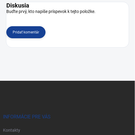
Diskusia
Buďte prvý, kto napíše príspevok k tejto položke.
Pridať komentár
Z
á
p
ä
t
i
INFORMÁCIE PRE VÁS
e
Kontakty