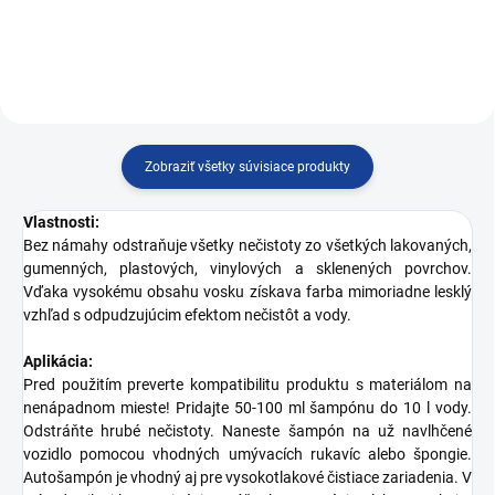
Zobraziť všetky súvisiace produkty
Vlastnosti:
Bez námahy odstraňuje všetky nečistoty zo všetkých lakovaných,
gumenných, plastových, vinylových a sklenených povrchov.
Vďaka vysokému obsahu vosku získava farba mimoriadne lesklý
vzhľad s odpudzujúcim efektom nečistôt a vody.
Aplikácia:
Pred použitím preverte kompatibilitu produktu s materiálom na
nenápadnom mieste! Pridajte 50-100 ml šampónu do 10 l vody.
Odstráňte hrubé nečistoty. Naneste šampón na už navlhčené
vozidlo pomocou vhodných umývacích rukavíc alebo špongie.
Autošampón je vhodný aj pre vysokotlakové čistiace zariadenia. V