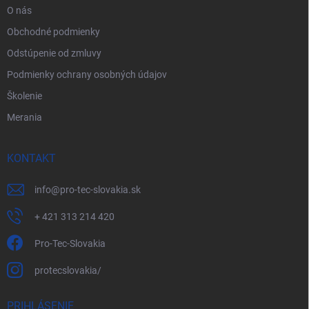
O nás
Obchodné podmienky
Odstúpenie od zmluvy
Podmienky ochrany osobných údajov
Školenie
Merania
KONTAKT
info
@
pro-tec-slovakia.sk
+ 421 313 214 420
Pro-Tec-Slovakia
protecslovakia/
PRIHLÁSENIE