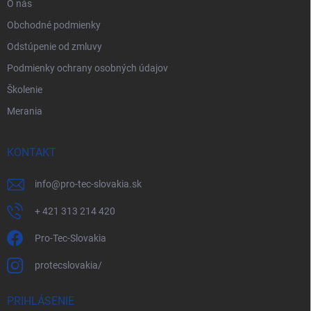
O nás
Obchodné podmienky
Odstúpenie od zmluvy
Podmienky ochrany osobných údajov
Školenie
Merania
KONTAKT
info
@
pro-tec-slovakia.sk
+ 421 313 214 420
Pro-Tec-Slovakia
protecslovakia/
PRIHLÁSENIE