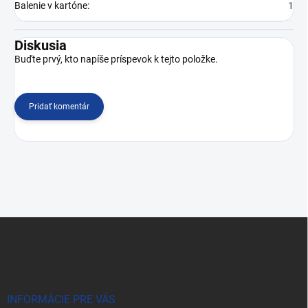
Balenie v kartóne
:
1
Diskusia
Buďte prvý, kto napíše príspevok k tejto položke.
Pridať komentár
Z
á
p
ä
t
i
INFORMÁCIE PRE VÁS