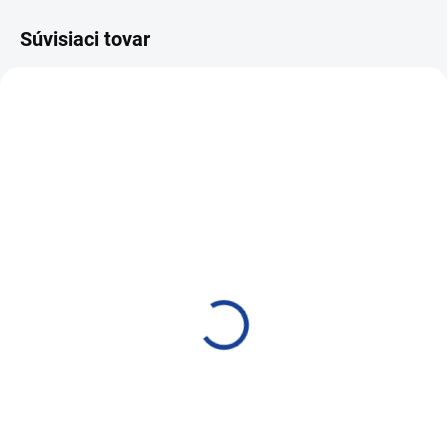
Súvisiaci tovar
AKCIA
SKLADOM
SKLADOM
PRO-TEC AIR
PRO-TEC ADAPTÉR PRE
CONDITION LEAK STOP
A/C LEAK STOP
30ml
vysokotlak R134a
53,04 €
15,15 €
43,12 € bez DPH
12,32 € bez DPH
Do košíka
Do košíka
Utesňovač klimatizácie
ADAPTÉR PRE A/C LEAK STOP