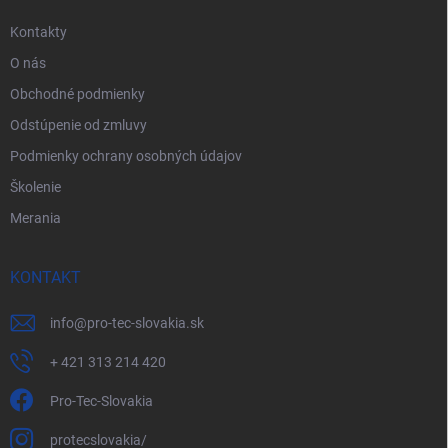
e
Kontakty
O nás
Obchodné podmienky
Odstúpenie od zmluvy
Podmienky ochrany osobných údajov
Školenie
Merania
KONTAKT
info
@
pro-tec-slovakia.sk
+ 421 313 214 420
Pro-Tec-Slovakia
protecslovakia/