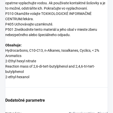
opatrne vyplachujte vodou. Ak používate kontaktné šošovky a je
to možné, odstráňte ich. Pokračujte vo vyplachovaní.
P310 Okamžite volajte TOXIKOLOGICKÉ INFORMAČNÉ
CENTRUM/lekára.
P405 Uchovávajte uzamknuté.
P501 Zneškodnite tento materiál a jeho obal v mieste zberu
nebezpečného alebo špeciálneho odpadu.
Obsahuje:
Hydrocarbons, C10-C13, n-Alkanes, Isoalkanes, Cyclics, < 2%
Aromatics
2-Ethyl hexyl nitrate
Reaction mass of 2,6-di-tert-butylphenol and 2,4,6-tri-tert-
butylphenol
2-ethyl-hexanol
Dodatočné parametre