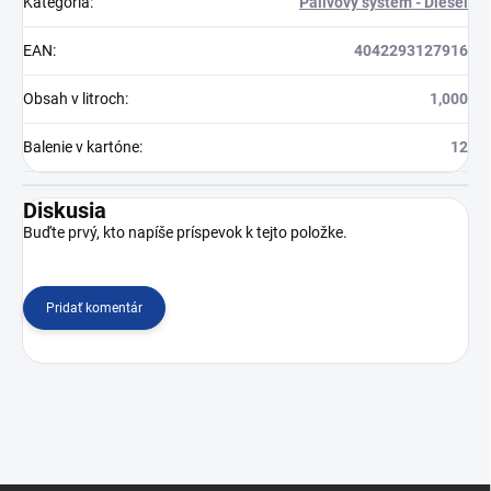
Kategória
:
Palivový systém - Diesel
EAN
:
4042293127916
Obsah v litroch
:
1,000
Balenie v kartóne
:
12
Diskusia
Buďte prvý, kto napíše príspevok k tejto položke.
Pridať komentár