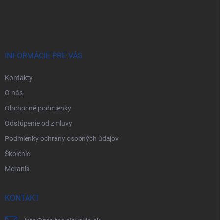
Z
á
p
ä
t
i
INFORMÁCIE PRE VÁS
e
Kontakty
O nás
Obchodné podmienky
Odstúpenie od zmluvy
Podmienky ochrany osobných údajov
Školenie
Merania
KONTAKT