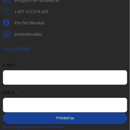
info
@
pro-tec-slovakia.sk
+ 421 313 214 420
Pro-Tec-Slovakia
protecslovakia/
PRIHLÁSENIE
E-MAIL
HESLO
Prihlásiť sa
Nová registrácia
Zabudnuté heslo