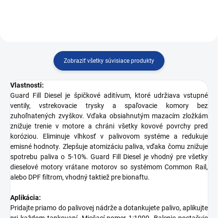
Zobraziť všetky súvisiace produkty
Vlastnosti:
Guard Fill Diesel je špičkové aditívum, ktoré udržiava vstupné
ventily, vstrekovacie trysky a spaľovacie komory bez
zuhoľnatených zvyškov. Vďaka obsiahnutým mazacím zložkám
znižuje trenie v motore a chráni všetky kovové povrchy pred
koróziou. Eliminuje vlhkosť v palivovom systéme a redukuje
emisné hodnoty. Zlepšuje atomizáciu paliva, vďaka čomu znižuje
spotrebu paliva o 5-10%. Guard Fill Diesel je vhodný pre všetky
dieselové motory vrátane motorov so systémom Common Rail,
alebo DPF filtrom, vhodný taktiež pre bionaftu.
Aplikácia:
Pridajte priamo do palivovej nádrže a dotankujete palivo, aplikujte
pri každom tankovaní. Miešací pomer 1:1000. Balenie postačuje