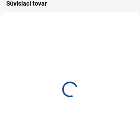
Súvisiaci tovar
NAJPREDÁVANEJŠIE
SKLADOM
SKLADOM
PRO-TEC GUARD FILL
PRO-TEC GUARD FILL
DIESEL 75ml
DIESEL 250ml
5,40 €
9,51 €
4,39 € bez DPH
7,73 € bez DPH
Do košíka
Do košíka
Dieselové aditívum
Dieselové aditívum