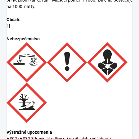
na 1000l nafty.
Obsah:
1l
Nebezpečenstvo
Výstražné upozornenia
H302+H332 Zdraviu škodlivý pri požití alebo vdýchnutí.