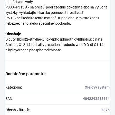
množstvom vody.
P333+P313 Ak sa prejaví podráždenie pokožky alebo sa vytvoria
vyrážky: vyhľadajte lekársku pomoc/starostlivosť.
P501 Zneškodnite tento materiál a jeho obal v mieste zberu
nebezpečného alebo špeciálnehoodpadu.
Obsahuje
Dibutyl [[bis[(2-ethylhexyl)oxy]phosphinothioyl]thio]succinate
Amines, C12-14-tert-alkyl, reaction products with O,O-di-C1-14-
alkyl hydrogen phosphorodithioate
Dodatočné parametre
Kategória
:
Olejový systém
EAN
:
4042293213114
Obsah v litroch
:
0,375