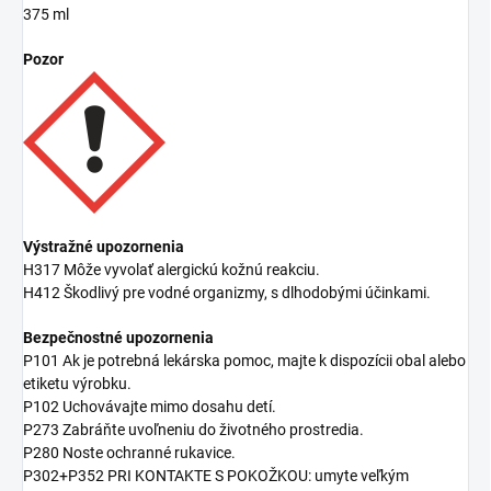
375 ml
Pozor
Výstražné upozornenia
H317 Môže vyvolať alergickú kožnú reakciu.
H412 Škodlivý pre vodné organizmy, s dlhodobými účinkami.
Bezpečnostné upozornenia
P101 Ak je potrebná lekárska pomoc, majte k dispozícii obal alebo
etiketu výrobku.
P102 Uchovávajte mimo dosahu detí.
P273 Zabráňte uvoľneniu do životného prostredia.
P280 Noste ochranné rukavice.
P302+P352 PRI KONTAKTE S POKOŽKOU: umyte veľkým