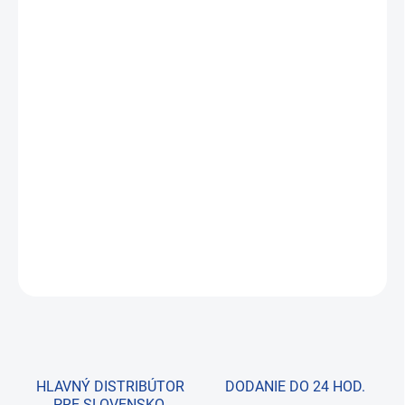
2 ks = zľava 20 %
18,10 €
/ ks
3 a viac ks = zľava 30 %
15,84 €
/ ks
Ušetríte
0 €
−
+
Pridať do košíka
Ochrana hydraulických zdvíhadiel ventilov
DETAILNÉ INFORMÁCIE
OPÝTAŤ SA
HLAVNÝ DISTRIBÚTOR
DODANIE DO 24 HOD.
PRE SLOVENSKO.