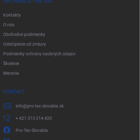
i
INFORMÁCIE PRE VÁS
e
Kontakty
O nás
Obchodné podmienky
Odstúpenie od zmluvy
Podmienky ochrany osobných údajov
Školenie
Merania
KONTAKT
info
@
pro-tec-slovakia.sk
+ 421 313 214 420
Pro-Tec-Slovakia