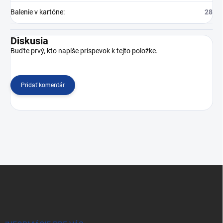
Balenie v kartóne
:
28
Diskusia
Buďte prvý, kto napíše príspevok k tejto položke.
Pridať komentár
Z
á
p
ä
t