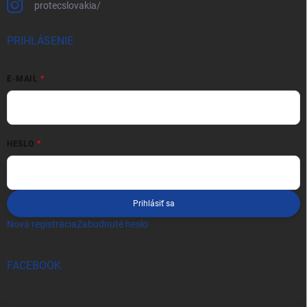
protecslovakia/
PRIHLÁSENIE
E-MAIL
HESLO
Prihlásiť sa
Nová registrácia
Zabudnuté heslo
FACEBOOK