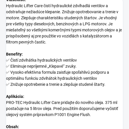
Hydraulic Lifter Care čistí hydraulické zdvíhadlá ventilov a
odstraňuje nežiadúce klepanie. Znižuje opotrebovanie a trenie v
motore. Zlepšuje charakteristiku studených štartov. Je vhodný
pre všetky typy dieselových, benzínových a LPG motorov. Je
miešateľný so všetkými komerčnými typmi motorových olejov a je
prispôsobený aj pre použitie vo vozidlách s katalyzátorom a
filtrom pevných častíc.
Benefity:
✅ Čistí zdvihátka hydraulických ventilov
✅ Eliminuje nepríjemné „Klepavé“ zvuky.
✅ Vysoko efektívna formula zaisťuje spoľahlivú podporu a
optimálnu funkciu zdvihátok hydraulických ventilov
✅ Znižuje opotrebenie a trenie a zlepšuje studené štarty.
Aplikácia:
PRO-TEC Hydraulic Lifter Care pridajte do nového oleja. 375 ml
postačuje na 5 litrov oleja. Pred použitím doporučujeme vyčistiť
olejový systém prípravkom P1001 Engine Flush.
Obsah: