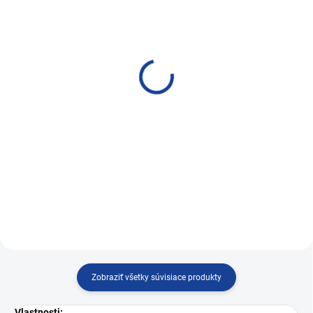
SKLADOM
SKLADOM
PRO-TEC HYDRAULIK
BLUECHEM HYDRAULIK
LIFTER CARE 5l
LIFTER CARE 300ml
228,08 €
14,46 €
185,43 € bez DPH
11,76 € bez DPH
Do košíka
Do košíka
Ochrana hydraulických zdvíhadiel
Ochrana hydraulických zdvíhadiel
ventilov
ventilov
Zobraziť všetky súvisiace produkty
Vlastnosti: