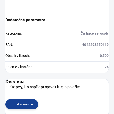
Dodatočné parametre
Kategória
:
Čistiace aerosóly
EAN
:
4042293250119
Obsah v litroch
:
0,500
Balenie v kartóne
:
24
Diskusia
Buďte prvý, kto napíše príspevok k tejto položke.
Pridať komentár