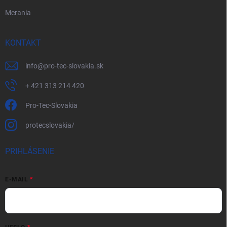
Merania
KONTAKT
info
@
pro-tec-slovakia.sk
+ 421 313 214 420
Pro-Tec-Slovakia
protecslovakia/
PRIHLÁSENIE
E-MAIL