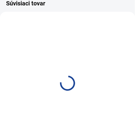
Súvisiaci tovar
AKCIA
SKLADOM
SKLADOM
BLUECHEM RUST
AUTOPROFI BIO RUST
REMOVER 400ml
REMOVER 500ml
6,71 €
8,41 €
5,46 € bez DPH
6,84 € bez DPH
Do košíka
Do košíka
Uvoľňovač hrdze
Uvoľňovač hrdze