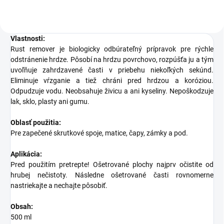
Vlastnosti:
Rust remover je biologicky odbúrateľný prípravok pre rýchle
odstránenie hrdze. Pôsobí na hrdzu povrchovo, rozpúšťa ju a tým
uvoľňuje zahrdzavené časti v priebehu niekoľkých sekúnd.
Eliminuje vŕzganie a tiež chráni pred hrdzou a koróziou.
Odpudzuje vodu. Neobsahuje živicu a ani kyseliny. Nepoškodzuje
lak, sklo, plasty ani gumu.
Oblasť použitia:
Pre zapečené skrutkové spoje, matice, čapy, zámky a pod.
Aplikácia:
Pred použitím pretrepte! Ošetrované plochy najprv očistite od
hrubej nečistoty. Následne ošetrované časti rovnomerne
nastriekajte a nechajte pôsobiť.
Obsah:
500 ml