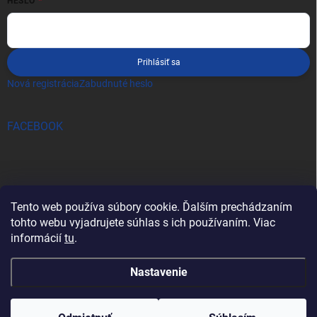
HESLO
Prihlásiť sa
Nová registrácia
Zabudnuté heslo
FACEBOOK
Tento web používa súbory cookie. Ďalším prechádzaním
tohto webu vyjadrujete súhlas s ich používaním. Viac
informácií
tu
.
Nastavenie
Copyright 2026
pro-tec
. Všetky práva vyhradené.