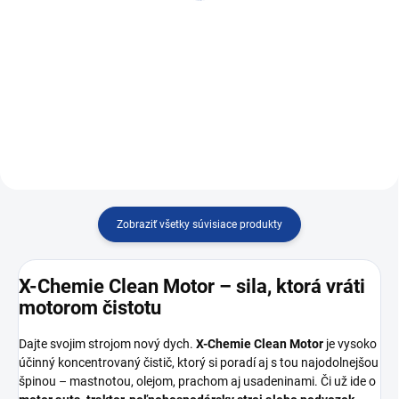
92,50 € bez DPH
5,55 € bez DPH
Do košíka
Do košíka
Čistič motorov
Odmastňovač
Zobraziť všetky súvisiace produkty
X-Chemie Clean Motor – sila, ktorá vráti
motorom čistotu
Dajte svojim strojom nový dych.
X-Chemie Clean Motor
je vysoko
účinný koncentrovaný čistič, ktorý si poradí aj s tou najodolnejšou
špinou – mastnotou, olejom, prachom aj usadeninami. Či už ide o