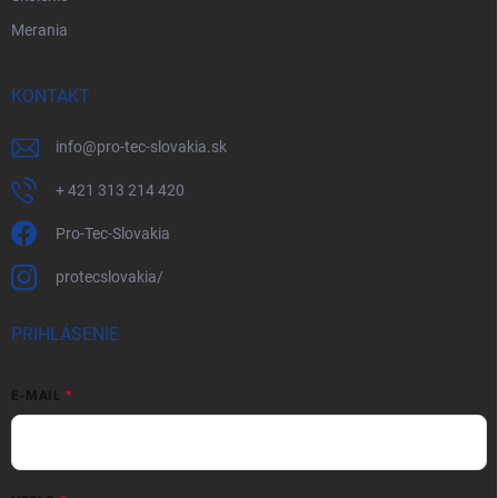
Merania
KONTAKT
info
@
pro-tec-slovakia.sk
+ 421 313 214 420
Pro-Tec-Slovakia
protecslovakia/
PRIHLÁSENIE
E-MAIL