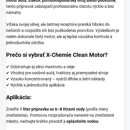
motor auta, traktor, poľnohospodársky stroj alebo podvozok
,
tento prípravok zabezpečí profesionálnu čistotu rýchlo a bez
námahy.
Vďaka svojej silnej, ale šetrnej receptúre preniká hlboko do
nečistôt a rozpúšťa ich bez poškodenia povrchov. Výsledkom je
nielen dokonale čistý motor, ale aj lepšia vizuálna kontrola a
jednoduchšia údržba.
Prečo si vybrať X-Chemie Clean Motor?
✔ Odstraňuje aj silnú mastnotu a oleje
✔ Vhodný pre osobné autá, traktory aj priemyselné stroje
✔ Vysoko koncentrovaný – vydrží dlhšie a šetrí náklady
✔ Rýchla a jednoduchá aplikácia
Aplikácia:
Zrieďte
1 liter prípravku so 6–8 litrami vody
(podľa miery
znečistenia). Pomocou rozprašovača naneste na znečistené
miesto, nechajte krátko pôsobiť a
opláchnite vodou
.