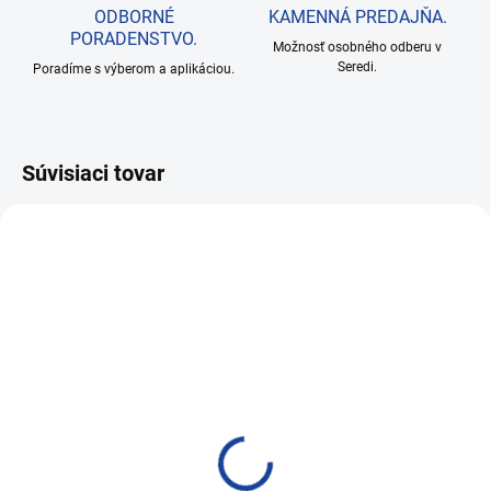
ODBORNÉ
KAMENNÁ PREDAJŇA.
PORADENSTVO.
Možnosť osobného odberu v
Seredi.
Poradíme s výberom a aplikáciou.
Súvisiaci tovar
AKCIA
SKLADOM
SKLADOM
ProElite Moto Cleaner
BLUECHEM DEGREASER
25l
/COLD CLEANER CS 1l
113,78 €
6,83 €