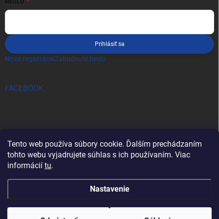
HESLO
Prihlásiť sa
Nová registrácia
Zabudnuté heslo
FACEBOOK
Tento web používa súbory cookie. Ďalším prechádzaním
tohto webu vyjadrujete súhlas s ich používaním. Viac
informácií
tu
.
Nastavenie
Copyright 2026
pro-tec
. Všetky práva vyhradené.