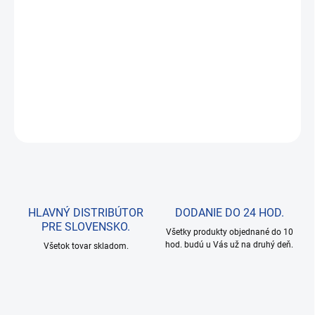
−
+
Pridať do košíka
Čistič motorov
DETAILNÉ INFORMÁCIE
OPÝTAŤ SA
HLAVNÝ DISTRIBÚTOR
DODANIE DO 24 HOD.
PRE SLOVENSKO.
Všetky produkty objednané do 10
hod. budú u Vás už na druhý deň.
Všetok tovar skladom.