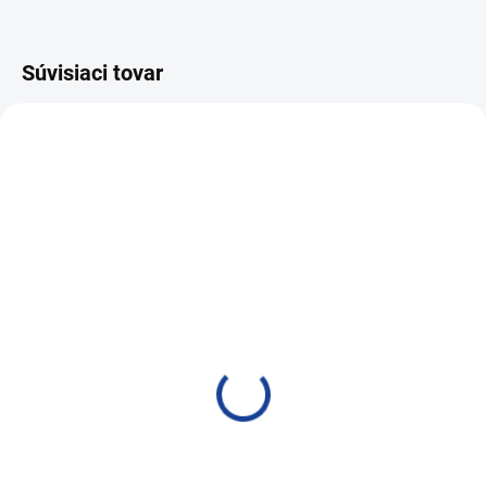
Súvisiaci tovar
NAJPREDÁVANEJŠIE
VIAC ZA MENEJ
SKLADOM
SKLADOM
PRO-TEC DIESEL
PRO-TEC DIESEL
SYSTEM SUPER CLEAN
SYSTEM SUPER CLEAN
1l
375ml
45,08 €
19,89 €
36,65 € bez DPH
16,17 € bez DPH
Do košíka