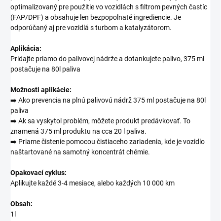
optimalizovaný pre použitie vo vozidlách s filtrom pevných častíc
(FAP/DPF) a obsahuje len bezpopolnaté ingrediencie. Je
odporúčaný aj pre vozidlá s turbom a katalyzátorom.
Aplikácia:
Pridajte priamo do palivovej nádrže a dotankujete palivo, 375 ml
postačuje na 80l paliva
Možnosti aplikácie:
➡️ Ako prevencia na plnú palivovú nádrž 375 ml postačuje na 80l
paliva
➡️ Ak sa vyskytol problém, môžete produkt predávkovať. To
znamená 375 ml produktu na cca 20 l paliva.
➡️ Priame čistenie pomocou čistiaceho zariadenia, kde je vozidlo
naštartované na samotný koncentrát chémie.
Opakovací cyklus:
Aplikujte každé 3-4 mesiace, alebo každých 10 000 km
Obsah:
1l