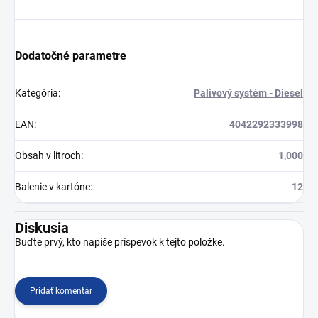
Dodatočné parametre
Kategória
:
Palivový systém - Diesel
EAN
:
4042292333998
Obsah v litroch
:
1,000
Balenie v kartóne
:
12
Diskusia
Buďte prvý, kto napíše príspevok k tejto položke.
Pridať komentár