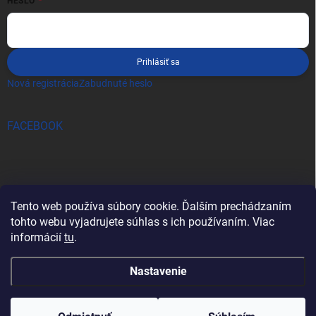
HESLO
Prihlásiť sa
Nová registrácia
Zabudnuté heslo
FACEBOOK
Tento web používa súbory cookie. Ďalším prechádzaním
tohto webu vyjadrujete súhlas s ich používaním. Viac
informácií
tu
.
Nastavenie
Copyright 2026
pro-tec
. Všetky práva vyhradené.