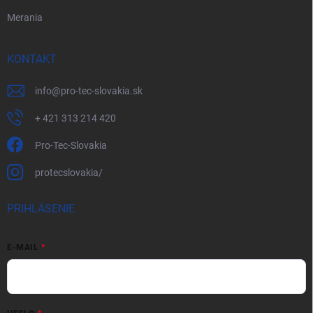
Merania
KONTAKT
info
@
pro-tec-slovakia.sk
+ 421 313 214 420
Pro-Tec-Slovakia
protecslovakia/
PRIHLÁSENIE
E-MAIL