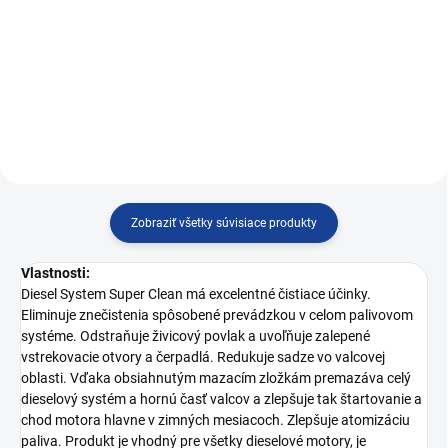
Do košíka
Čistič palivového systému pre
Čistič palivového systému pre
dieselové motory
dieselové motory
Zobraziť všetky súvisiace produkty
Vlastnosti:
Diesel System Super Clean má excelentné čistiace účinky.
Eliminuje znečistenia spôsobené prevádzkou v celom palivovom
systéme. Odstraňuje živicový povlak a uvoľňuje zalepené
vstrekovacie otvory a čerpadlá. Redukuje sadze vo valcovej
oblasti. Vďaka obsiahnutým mazacím zložkám premazáva celý
dieselový systém a hornú časť valcov a zlepšuje tak štartovanie a
chod motora hlavne v zimných mesiacoch. Zlepšuje atomizáciu
paliva. Produkt je vhodný pre všetky dieselové motory, je