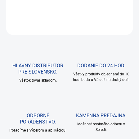
Čistič palivového systému pre dieselové motory
DETAILNÉ INFORMÁCIE
OPÝTAŤ SA
HLAVNÝ DISTRIBÚTOR
DODANIE DO 24 HOD.
PRE SLOVENSKO.
Všetky produkty objednané do 10
hod. budú u Vás už na druhý deň.
Všetok tovar skladom.
ODBORNÉ
KAMENNÁ PREDAJŇA.
PORADENSTVO.
Možnosť osobného odberu v
Seredi.
Poradíme s výberom a aplikáciou.