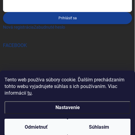
Prihlásiť sa
Nová registrácia
Zabudnuté heslo
FACEBOOK
Tento web používa súbory cookie. Ďalším prechádzaním
tohto webu vyjadrujete súhlas s ich používaním. Viac
informácií
tu
.
Nastavenie
Copyright 2026
pro-tec
. Všetky práva vyhradené.
Odmietnuť
Súhlasím
Vytvoril Shoptet