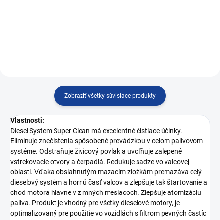
Čistič palivového systému pre
dieselové motory
dieselové motory
Zobraziť všetky súvisiace produkty
Vlastnosti:
Diesel System Super Clean má excelentné čistiace účinky.
Eliminuje znečistenia spôsobené prevádzkou v celom palivovom
systéme. Odstraňuje živicový povlak a uvoľňuje zalepené
vstrekovacie otvory a čerpadlá. Redukuje sadze vo valcovej
oblasti. Vďaka obsiahnutým mazacím zložkám premazáva celý
dieselový systém a hornú časť valcov a zlepšuje tak štartovanie a
chod motora hlavne v zimných mesiacoch. Zlepšuje atomizáciu
paliva. Produkt je vhodný pre všetky dieselové motory, je
optimalizovaný pre použitie vo vozidlách s filtrom pevných častíc