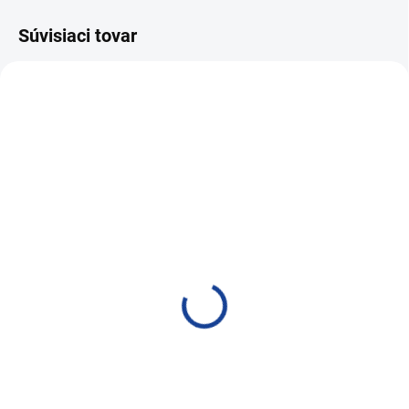
Súvisiaci tovar
NAJPREDÁVANEJŠIE
VIAC ZA MENEJ
SKLADOM
SKLADOM
PRO-TEC DIESEL
PRO-TEC DIESEL
SYSTEM SUPER CLEAN
SYSTEM SUPER CLEAN
1l
375ml
45,08 €
19,89 €
36,65 € bez DPH
16,17 € bez DPH
Do košíka
Do košíka
Čistič palivového systému pre