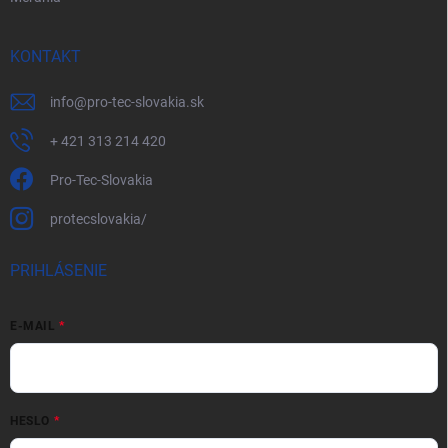
KONTAKT
info
@
pro-tec-slovakia.sk
+ 421 313 214 420
Pro-Tec-Slovakia
protecslovakia/
PRIHLÁSENIE
E-MAIL
HESLO