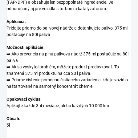
(FAP/DPF) a obsahuje len bezpopolnaté ingrediencie. Je
odporúčaný aj pre vozidlá s turbom a katalyzátorom.
Aplikácia:
Pridajte priamo do palivovej nádrže a dotankujete palivo, 375 ml
postačuje na 80l paliva
Možnosti aplikácie:
➡️ Ako prevencia na plnú palivovú nádrž 375 ml postačuje na 80l
paliva
➡️ Ak sa vyskytol problém, môžete produkt predávkovať. To
znamená 375 ml produktu na cca 20 l paliva.
➡️ Priame čistenie pomocou čistiaceho zariadenia, kde je vozidlo
naštartované na samotný koncentrát chémie.
Opakovací cyklus:
Aplikujte každé 3-4 mesiace, alebo každých 10 000 km
Obsah:
5l