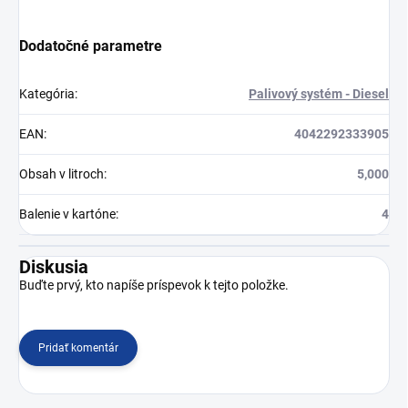
Dodatočné parametre
Kategória
:
Palivový systém - Diesel
EAN
:
4042292333905
Obsah v litroch
:
5,000
Balenie v kartóne
:
4
Diskusia
Buďte prvý, kto napíše príspevok k tejto položke.
Pridať komentár